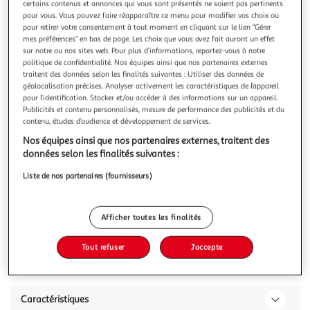
Illustration
Illustration
certains contenus et annonces qui vous sont présentés ne soient pas pertinents
pour vous. Vous pouvez faire réapparaître ce menu pour modifier vos choix ou
précédente
suivante
pour retirer votre consentement à tout moment en cliquant sur le lien "Gérer
mes préférences" en bas de page. Les choix que vous avez fait auront un effet
sur notre ou nos sites web. Pour plus d’informations, reportez-vous à notre
politique de confidentialité. Nos équipes ainsi que nos partenaires externes
LISA DESIGN
traitent des données selon les finalités suivantes : Utiliser des données de
Walter - canapé 3 places chesterfield en velours -
géolocalisation précises. Analyser activement les caractéristiques de l’appareil
pieds bois
pour l’identification. Stocker et/ou accéder à des informations sur un appareil.
Publicités et contenu personnalisés, mesure de performance des publicités et du
Caractéristiques techniques :Origine : EuropeGarantie : 2
contenu, études d’audience et développement de services.
ansType de canapé : Canapé fixeNombre de places
: 3Matière de la structure : Bois massif et panneaux de
En savoir +
Nos équipes ainsi que nos partenaires externes, traitent des
particulesMatière du canapé : VeloursDétail des matières
données selon les finalités suivantes :
Vous voulez connaître le prix de ce produit ?
: Assise et dossier : Mousse polyuréthane 40kg/m3 -
Liste de nos partenaires (fournisseurs)
Ressorts ondulés – Structure
Afficher le prix
Afficher toutes les finalités
Tout refuser
J'accepte
Description
Caractéristiques