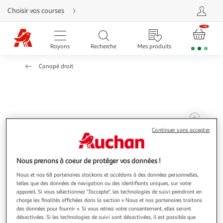
Aller
Choisir vos courses
directement
au
contenu
Aller
directement
Rayons
Recherche
Mes produits
à
la
recherche
Canapé droit
Aller
directement
à
la
navigation
Aller
directement
à
Agr
la
rubrique
l'il
Continuer sans accepter
besoin
d'aide
à
Réd
20
l'il
Nous prenons à coeur de protéger vos données !
à
Par
Nous et nos 68 partenaires stockons et accédons à des données personnelles,
100
le
telles que des données de navigation ou des identifiants uniques, sur votre
%
pro
appareil. Si vous sélectionnez "J'accepte", les technologies de suivi prendront en
charge les finalités affichées dans la section « Nous et nos partenaires traitons
des données pour fournir ». Si vous retirez votre consentement, elles seront
désactivées. Si les technologies de suivi sont désactivées, il est possible que