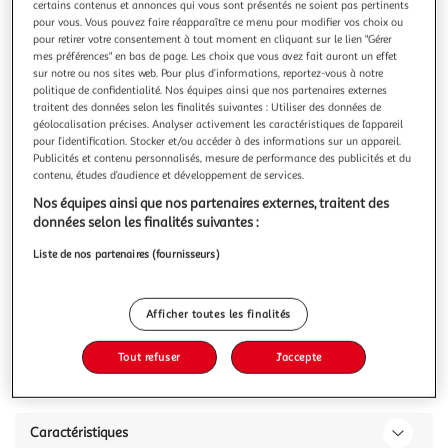
Illustration
Illustration
certains contenus et annonces qui vous sont présentés ne soient pas pertinents
pour vous. Vous pouvez faire réapparaître ce menu pour modifier vos choix ou
précédente
suivante
pour retirer votre consentement à tout moment en cliquant sur le lien "Gérer
mes préférences" en bas de page. Les choix que vous avez fait auront un effet
sur notre ou nos sites web. Pour plus d’informations, reportez-vous à notre
politique de confidentialité. Nos équipes ainsi que nos partenaires externes
LISA DESIGN
traitent des données selon les finalités suivantes : Utiliser des données de
Santorini - canapé modulable d'angle gauche + pouf -
géolocalisation précises. Analyser activement les caractéristiques de l’appareil
5 places - en tissu texturé
pour l’identification. Stocker et/ou accéder à des informations sur un appareil.
Publicités et contenu personnalisés, mesure de performance des publicités et du
Caractéristiques techniques :Origine : EuropeGarantie : 2
contenu, études d’audience et développement de services.
ansType de canapé : Canapé modulableType d'angle
: MéridiennePosition de l'angle : Angle gaucheNombre de
En savoir +
Nos équipes ainsi que nos partenaires externes, traitent des
places : 5Modulable : OuiEquipement : 2 coussins
données selon les finalités suivantes :
Vous voulez connaître le prix de ce produit ?
décoratifsMatière de la structure : Bois aggloméré et
Liste de nos partenaires (fournisseurs)
panneaux de particulesMatière du c
Afficher le prix
Afficher toutes les finalités
Tout refuser
J'accepte
Description
Caractéristiques