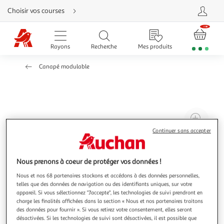
Aller
Choisir vos courses
directement
au
contenu
Aller
directement
Rayons
Recherche
Mes produits
à
la
recherche
Canapé modulable
Aller
directement
à
la
navigation
Aller
directement
à
Agr
la
rubrique
l'il
Continuer sans accepter
besoin
d'aide
à
Réd
20
l'il
Nous prenons à coeur de protéger vos données !
à
Par
Nous et nos 68 partenaires stockons et accédons à des données personnelles,
100
le
telles que des données de navigation ou des identifiants uniques, sur votre
%
pro
appareil. Si vous sélectionnez "J'accepte", les technologies de suivi prendront en
charge les finalités affichées dans la section « Nous et nos partenaires traitons
des données pour fournir ». Si vous retirez votre consentement, elles seront
désactivées. Si les technologies de suivi sont désactivées, il est possible que