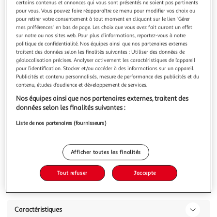
Illustration
Illustration
certains contenus et annonces qui vous sont présentés ne soient pas pertinents
pour vous. Vous pouvez faire réapparaître ce menu pour modifier vos choix ou
précédente
suivante
pour retirer votre consentement à tout moment en cliquant sur le lien "Gérer
mes préférences" en bas de page. Les choix que vous avez fait auront un effet
sur notre ou nos sites web. Pour plus d’informations, reportez-vous à notre
politique de confidentialité. Nos équipes ainsi que nos partenaires externes
LISA DESIGN
traitent des données selon les finalités suivantes : Utiliser des données de
Onyx - fauteuil sans accoudoirs motif graphique en
géolocalisation précises. Analyser activement les caractéristiques de l’appareil
tissu
pour l’identification. Stocker et/ou accéder à des informations sur un appareil.
Publicités et contenu personnalisés, mesure de performance des publicités et du
Caractéristiques techniques :Origine : EuropeGarantie : 2
contenu, études d’audience et développement de services.
ansType de canapé : Canapé fixeNombre de places
: 1Equipement : Notice de montage et visserieStyle de motif
En savoir +
Nos équipes ainsi que nos partenaires externes, traitent des
: GraphiqueMatière de l'assise : TissuMatière de la structure
données selon les finalités suivantes :
Vous voulez connaître le prix de ce produit ?
: Bois aggloméré et panneaux de particulesDétail des
Liste de nos partenaires (fournisseurs)
matières : Assise :
Afficher le prix
Afficher toutes les finalités
Tout refuser
J'accepte
Description
Caractéristiques