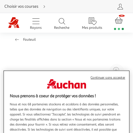
Aller
Choisir vos courses
directement
au
contenu
Aller
directement
Rayons
Recherche
Mes produits
à
la
recherche
Fauteuil
Aller
directement
à
la
navigation
Aller
directement
à
Agr
la
rubrique
l'il
Continuer sans accepter
besoin
d'aide
à
Réd
20
l'il
Nous prenons à coeur de protéger vos données !
à
Par
Nous et nos 68 partenaires stockons et accédons à des données personnelles,
100
le
telles que des données de navigation ou des identifiants uniques, sur votre
%
pro
appareil. Si vous sélectionnez "J'accepte", les technologies de suivi prendront en
charge les finalités affichées dans la section « Nous et nos partenaires traitons
des données pour fournir ». Si vous retirez votre consentement, elles seront
désactivées. Si les technologies de suivi sont désactivées, il est possible que