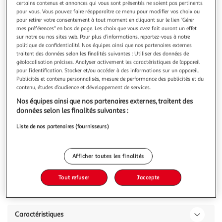
Illustration
Illustration
certains contenus et annonces qui vous sont présentés ne soient pas pertinents
pour vous. Vous pouvez faire réapparaître ce menu pour modifier vos choix ou
précédente
suivante
pour retirer votre consentement à tout moment en cliquant sur le lien "Gérer
mes préférences" en bas de page. Les choix que vous avez fait auront un effet
sur notre ou nos sites web. Pour plus d’informations, reportez-vous à notre
politique de confidentialité. Nos équipes ainsi que nos partenaires externes
LISA DESIGN
traitent des données selon les finalités suivantes : Utiliser des données de
Garance - canapé panoramique en u - 7 places - en
géolocalisation précises. Analyser activement les caractéristiques de l’appareil
velours côtelé
pour l’identification. Stocker et/ou accéder à des informations sur un appareil.
Publicités et contenu personnalisés, mesure de performance des publicités et du
Caractéristiques techniques :Origine : EuropeGarantie : 2
contenu, études d’audience et développement de services.
ansType de canapé : Canapé fixeType d'angle : Panoramique
UPosition de l'angle : En UNombre de places : 7Coussins
En savoir +
Nos équipes ainsi que nos partenaires externes, traitent des
déhoussables : OuiEquipement : 2 coussins
données selon les finalités suivantes :
Vous voulez connaître le prix de ce produit ?
décoratifsMatière de la structure : Bois aggloméré et
Liste de nos partenaires (fournisseurs)
panneaux de particulesMatière du
Afficher le prix
Afficher toutes les finalités
Tout refuser
J'accepte
Description
Caractéristiques