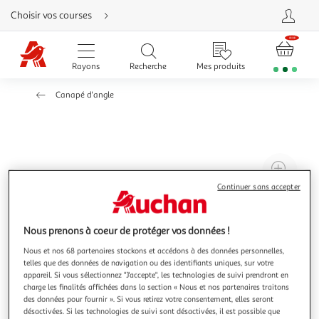
Aller
Choisir vos courses
directement
au
contenu
Aller
directement
Rayons
Recherche
Mes produits
à
la
recherche
Canapé d'angle
Aller
directement
à
la
navigation
Aller
directement
à
Agr
la
rubrique
l'il
Continuer sans accepter
besoin
d'aide
à
Réd
20
l'il
Nous prenons à coeur de protéger vos données !
à
Par
Nous et nos 68 partenaires stockons et accédons à des données personnelles,
100
le
telles que des données de navigation ou des identifiants uniques, sur votre
%
pro
appareil. Si vous sélectionnez "J'accepte", les technologies de suivi prendront en
charge les finalités affichées dans la section « Nous et nos partenaires traitons
des données pour fournir ». Si vous retirez votre consentement, elles seront
désactivées. Si les technologies de suivi sont désactivées, il est possible que