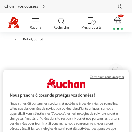
Aller
Choisir vos courses
directement
au
contenu
Aller
directement
Rayons
Recherche
Mes produits
à
la
recherche
Buffet, bahut
Aller
directement
à
la
navigation
Aller
directement
à
Agr
la
rubrique
l'il
Continuer sans accepter
besoin
d'aide
à
Réd
20
l'il
Nous prenons à coeur de protéger vos données !
à
Par
Nous et nos 68 partenaires stockons et accédons à des données personnelles,
100
le
telles que des données de navigation ou des identifiants uniques, sur votre
%
pro
appareil. Si vous sélectionnez "J'accepte", les technologies de suivi prendront en
charge les finalités affichées dans la section « Nous et nos partenaires traitons
des données pour fournir ». Si vous retirez votre consentement, elles seront
désactivées. Si les technologies de suivi sont désactivées, il est possible que