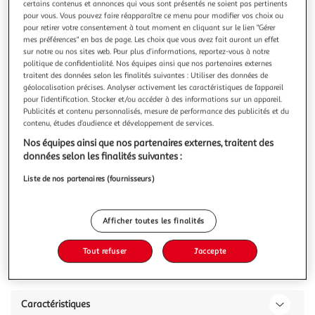
Illustration
Illustration
certains contenus et annonces qui vous sont présentés ne soient pas pertinents
pour vous. Vous pouvez faire réapparaître ce menu pour modifier vos choix ou
précédente
suivante
pour retirer votre consentement à tout moment en cliquant sur le lien "Gérer
mes préférences" en bas de page. Les choix que vous avez fait auront un effet
sur notre ou nos sites web. Pour plus d’informations, reportez-vous à notre
politique de confidentialité. Nos équipes ainsi que nos partenaires externes
LISA DESIGN
traitent des données selon les finalités suivantes : Utiliser des données de
Amaury - buffet bas - blanc - plateau effet marbre -
géolocalisation précises. Analyser activement les caractéristiques de l’appareil
208 cm
pour l’identification. Stocker et/ou accéder à des informations sur un appareil.
Publicités et contenu personnalisés, mesure de performance des publicités et du
Caractéristiques techniques :Origine : ItalieGarantie : 2
contenu, études d’audience et développement de services.
ansCouleur : BlancType de buffet : BasSystème d'ouverture
Push : OuiEquipement : Notice de montage et
En savoir +
Nos équipes ainsi que nos partenaires externes, traitent des
visserieNombre d'étagères : 2Nombre de portes : 4Matière
données selon les finalités suivantes :
Vous voulez connaître le prix de ce produit ?
de la structure : Panneaux de particulesMatière : Panneaux
Liste de nos partenaires (fournisseurs)
de particulesDétail des
Afficher le prix
Afficher toutes les finalités
Tout refuser
J'accepte
Description
Caractéristiques