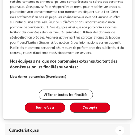
Illustration
Illustration
certains contenus et annonces qui vous sont présentés ne soient pas pertinents
pour vous. Vous pouvez faire réapparaître ce menu pour modifier vos choix ou
précédente
suivante
pour retirer votre consentement à tout moment en cliquant sur le lien "Gérer
mes préférences" en bas de page. Les choix que vous avez fait auront un effet
sur notre ou nos sites web. Pour plus d’informations, reportez-vous à notre
politique de confidentialité. Nos équipes ainsi que nos partenaires externes
LISA DESIGN
traitent des données selon les finalités suivantes : Utiliser des données de
Albane - canapé d'angle gauche - 4 places - en
géolocalisation précises. Analyser activement les caractéristiques de l’appareil
velours côtelé
pour l’identification. Stocker et/ou accéder à des informations sur un appareil.
Publicités et contenu personnalisés, mesure de performance des publicités et du
Caractéristiques techniques :Origine : EuropeGarantie : 2
contenu, études d’audience et développement de services.
ansType de canapé : Canapé d'angleType d'angle
: MéridiennePosition de l'angle : Angle gaucheNombre de
En savoir +
Nos équipes ainsi que nos partenaires externes, traitent des
places : 4Rangements : NonEquipement : 2 coussins
données selon les finalités suivantes :
Vous voulez connaître le prix de ce produit ?
décoratifsMatière de la structure : Bois et panneaux de
Liste de nos partenaires (fournisseurs)
particules aggloméréesMatière du
Afficher le prix
Afficher toutes les finalités
Tout refuser
J'accepte
Description
Caractéristiques