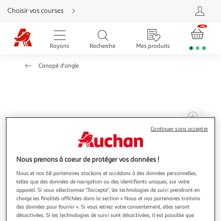
Aller
Choisir vos courses
directement
au
contenu
Aller
directement
Rayons
Recherche
Mes produits
à
la
recherche
Canapé d'angle
Aller
directement
à
la
navigation
Aller
directement
à
Agr
la
rubrique
l'il
Continuer sans accepter
besoin
d'aide
à
Réd
20
l'il
Nous prenons à coeur de protéger vos données !
à
Par
Nous et nos 68 partenaires stockons et accédons à des données personnelles,
100
le
telles que des données de navigation ou des identifiants uniques, sur votre
%
pro
appareil. Si vous sélectionnez "J'accepte", les technologies de suivi prendront en
charge les finalités affichées dans la section « Nous et nos partenaires traitons
des données pour fournir ». Si vous retirez votre consentement, elles seront
désactivées. Si les technologies de suivi sont désactivées, il est possible que