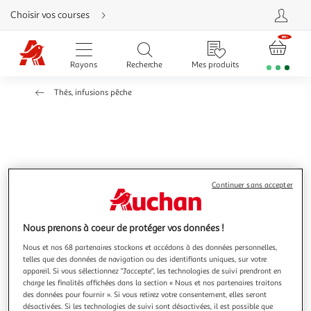
Aller
Choisir vos courses
directement
au
contenu
Aller
directement
Rayons
Recherche
Mes produits
à
la
recherche
Thés, infusions pêche
Aller
directement
à
la
navigation
Aller
directement
à
la
rubrique
besoin
Continuer sans accepter
d'aide
Nous prenons à coeur de protéger vos données !
Nous et nos 68 partenaires stockons et accédons à des données personnelles,
telles que des données de navigation ou des identifiants uniques, sur votre
appareil. Si vous sélectionnez "J'accepte", les technologies de suivi prendront en
charge les finalités affichées dans la section « Nous et nos partenaires traitons
des données pour fournir ». Si vous retirez votre consentement, elles seront
désactivées. Si les technologies de suivi sont désactivées, il est possible que