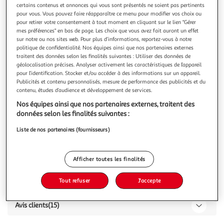
certains contenus et annonces qui vous sont présentés ne soient pas pertinents
pour vous. Vous pouvez faire réapparaître ce menu pour modifier vos choix ou
pour retirer votre consentement à tout moment en cliquant sur le lien "Gérer
mes préférences" en bas de page. Les choix que vous avez fait auront un effet
sur notre ou nos sites web. Pour plus d’informations, reportez-vous à notre
politique de confidentialité. Nos équipes ainsi que nos partenaires externes
4.7
(15)
traitent des données selon les finalités suivantes : Utiliser des données de
géolocalisation précises. Analyser activement les caractéristiques de l’appareil
Vous voulez connaître le prix de ce produit ?
pour l’identification. Stocker et/ou accéder à des informations sur un appareil.
Publicités et contenu personnalisés, mesure de performance des publicités et du
Afficher le prix
contenu, études d’audience et développement de services.
Nos équipes ainsi que nos partenaires externes, traitent des
données selon les finalités suivantes :
Liste de nos partenaires (fournisseurs)
Caractéristiques
Afficher toutes les finalités
Réf / EAN :
/ 3502110005014
Tout refuser
J'accepte
Avis clients
(15)