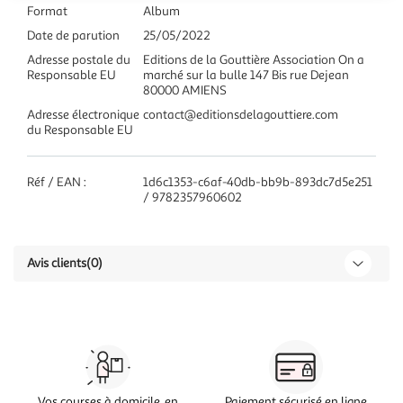
Format
Album
Date de parution
25/05/2022
Adresse postale du
Editions de la Gouttière Association On a
Responsable EU
marché sur la bulle 147 Bis rue Dejean
80000 AMIENS
Adresse électronique
contact@editionsdelagouttiere.com
du Responsable EU
Réf / EAN :
1d6c1353-c6af-40db-bb9b-893dc7d5e251
/ 9782357960602
Avis clients
(0)
Vos courses à domicile, en
Paiement sécurisé en ligne