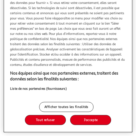
des données pour fournir ». Si vous retirez votre consentement, elles seront
désactivées. Si les technologies de suivi sont désactivées, il est possible que
certains contenus et annonces qui vous sont présentés ne soient pas pertinents
pour vous. Vous pouvez faire réapparaître ce menu pour modifier vos choix ou
pour retirer votre consentement à tout moment en cliquant sur le lien "Gérer
mes préférences" en bas de page. Les choix que vous avez fait auront un effet
LINA ET LE SECRET DE LA PASSERELLE, Frey Julien
sur notre ou nos sites web. Pour plus d’informations, reportez-vous à notre
Lina a une vie pas banale. Dix ans et deux maisons. L'une
politique de confidentialité. Nos équipes ainsi que nos partenaires externes
chez sa mère et l'autre chez son père. L'une de nos jours et
traitent des données selon les finalités suivantes : Utiliser des données de
l'autre en 1910.Auteur : Frey JulienEditeur : EDITIONS DE LA
En savoir +
géolocalisation précises. Analyser activement les caractéristiques de l’appareil
GOUTTIEREDate de parution : 24/01/2025Nombre de
pour l’identification. Stocker et/ou accéder à des informations sur un appareil.
Vous voulez connaître le prix de ce produit ?
pages : 78Dimensions : 29.8 x 22.0 x 1.5
Publicités et contenu personnalisés, mesure de performance des publicités et du
contenu, études d’audience et développement de services.
Afficher le prix
Nos équipes ainsi que nos partenaires externes, traitent des
données selon les finalités suivantes :
Liste de nos partenaires (fournisseurs)
Description
Afficher toutes les finalités
Caractéristiques
Tout refuser
J'accepte