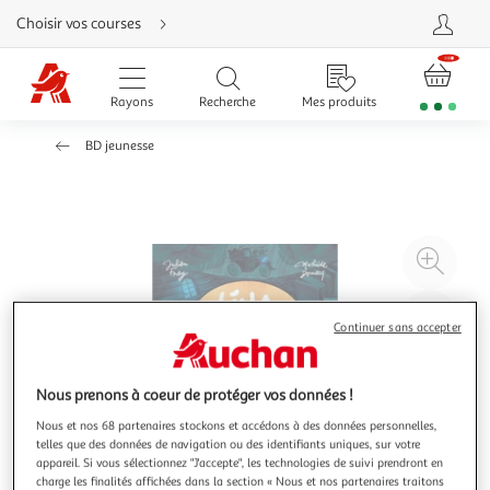
Aller
Choisir vos courses
directement
au
contenu
Aller
directement
Rayons
Recherche
Mes produits
à
la
recherche
BD jeunesse
Aller
directement
à
la
navigation
Aller
directement
à
Agr
la
rubrique
l'il
besoin
d'aide
à
Réd
Continuer sans accepter
20
l'il
à
Par
100
le
Nous prenons à coeur de protéger vos données !
%
pro
Nous et nos 68 partenaires stockons et accédons à des données personnelles,
telles que des données de navigation ou des identifiants uniques, sur votre
appareil. Si vous sélectionnez "J'accepte", les technologies de suivi prendront en
charge les finalités affichées dans la section « Nous et nos partenaires traitons