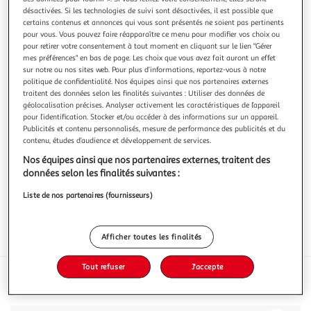
désactivées. Si les technologies de suivi sont désactivées, il est possible que
certains contenus et annonces qui vous sont présentés ne soient pas pertinents
pour vous. Vous pouvez faire réapparaître ce menu pour modifier vos choix ou
pour retirer votre consentement à tout moment en cliquant sur le lien "Gérer
mes préférences" en bas de page. Les choix que vous avez fait auront un effet
LIMOUJOUX
sur notre ou nos sites web. Pour plus d’informations, reportez-vous à notre
politique de confidentialité. Nos équipes ainsi que nos partenaires externes
Chair à saucisse supérieure
traitent des données selon les finalités suivantes : Utiliser des données de
500g
géolocalisation précises. Analyser activement les caractéristiques de l’appareil
pour l’identification. Stocker et/ou accéder à des informations sur un appareil.
Vous voulez connaître le prix de ce produit ?
Publicités et contenu personnalisés, mesure de performance des publicités et du
contenu, études d’audience et développement de services.
Afficher le prix
Nos équipes ainsi que nos partenaires externes, traitent des
données selon les finalités suivantes :
Liste de nos partenaires (fournisseurs)
Afficher toutes les finalités
Frais
Tout refuser
J'accepte
Caractéristiques