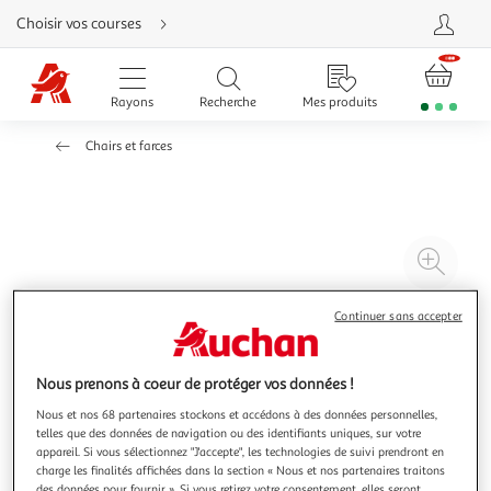
Aller
Choisir vos courses
directement
au
contenu
Aller
directement
Rayons
Recherche
Mes produits
à
la
recherche
Chairs et farces
Aller
directement
à
la
navigation
Aller
directement
à
Agr
la
rubrique
l'il
besoin
d'aide
à
Réd
Continuer sans accepter
20
l'il
à
Par
Nous prenons à coeur de protéger vos données !
100
le
Nous et nos 68 partenaires stockons et accédons à des données personnelles,
%
pro
telles que des données de navigation ou des identifiants uniques, sur votre
appareil. Si vous sélectionnez "J'accepte", les technologies de suivi prendront en
charge les finalités affichées dans la section « Nous et nos partenaires traitons
des données pour fournir ». Si vous retirez votre consentement, elles seront