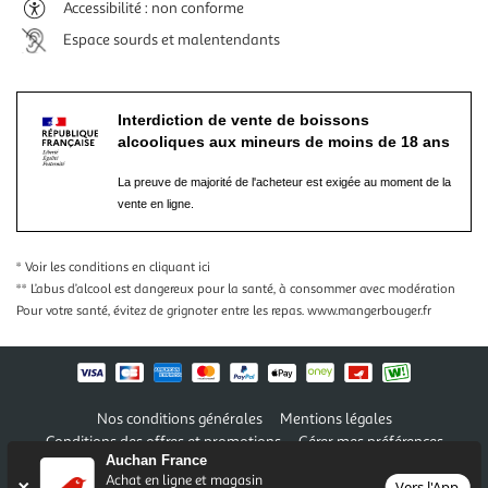
Accessibilité : non conforme
Espace sourds et malentendants
Interdiction de vente de boissons
alcooliques aux mineurs de moins de 18 ans
La preuve de majorité de l'acheteur est exigée au moment de la
vente en ligne.
* Voir les conditions
en cliquant ici
** L’abus d’alcool est dangereux pour la santé, à consommer avec modération
Pour votre santé, évitez de grignoter entre les repas.
www.mangerbouger.fr
Nos conditions générales
Mentions légales
Conditions des offres et promotions
Gérer mes préférences
Auchan France
Politique de confidentialité
Informations légales marketplace
Achat en ligne et magasin
Vers l'App