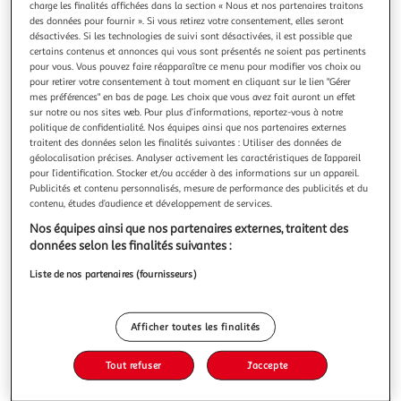
charge les finalités affichées dans la section « Nous et nos partenaires traitons
des données pour fournir ». Si vous retirez votre consentement, elles seront
désactivées. Si les technologies de suivi sont désactivées, il est possible que
certains contenus et annonces qui vous sont présentés ne soient pas pertinents
pour vous. Vous pouvez faire réapparaître ce menu pour modifier vos choix ou
pour retirer votre consentement à tout moment en cliquant sur le lien "Gérer
LIGNE ROUGE, Rollier Laure
mes préférences" en bas de page. Les choix que vous avez fait auront un effet
Le nouveau thriller psychologique de Laure Rollier Tic-tac,
sur notre ou nos sites web. Pour plus d’informations, reportez-vous à notre
tic-tac... Il est temps de suivre la ligne rouge. Les secrets
politique de confidentialité. Nos équipes ainsi que nos partenaires externes
bien gardés ne le restent jamais pour l'éternité. Niels et
En savoir +
traitent des données selon les finalités suivantes : Utiliser des données de
Jennifer, anciens amis d'enfance, pensaient pouvoir
géolocalisation précises. Analyser activement les caractéristiques de l’appareil
Vous voulez connaître le prix de ce produit ?
composer avec leurs secrets respectifs mais le moment est
pour l’identification. Stocker et/ou accéder à des informations sur un appareil.
Publicités et contenu personnalisés, mesure de performance des publicités et du
venu
contenu, études d’audience et développement de services.
Afficher le prix
Nos équipes ainsi que nos partenaires externes, traitent des
données selon les finalités suivantes :
Liste de nos partenaires (fournisseurs)
Description
Afficher toutes les finalités
Caractéristiques
Tout refuser
J'accepte