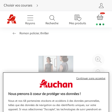
Aller
Choisir vos courses
directement
au
contenu
Aller
directement
Rayons
Recherche
Mes produits
à
la
recherche
Roman policier, thriller
Aller
directement
à
la
navigation
Aller
directement
à
Agr
la
rubrique
l'il
besoin
d'aide
à
Réd
20
l'il
Continuer sans accepter
à
Par
100
le
Nous prenons à coeur de protéger vos données !
%
pro
Nous et nos 68 partenaires stockons et accédons à des données personnelles,
telles que des données de navigation ou des identifiants uniques, sur votre
appareil. Si vous sélectionnez "J'accepte", les technologies de suivi prendront en