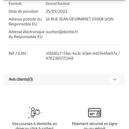
Format
Grand format
Date de parution
25/05/2022
Adresse postale du
16 RUE JEAN DESPARMET 69008 LYON
Responsable EU
Adresse électronique
auchan@decitre.fr
du Responsable EU
Réf / EAN :
c01b81c7-53ec-4a3c-b3eb-4d1544fee97e /
9782385771348
Avis clients
(0)
Vos courses à domicile, en
Paiement sécurisé en ligne
drive ou click & collect
ou au retrait