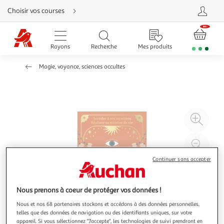
Aller
Choisir vos courses
directement
au
contenu
Aller
directement
Rayons
Recherche
Mes produits
à
la
recherche
Magie, voyance, sciences occultes
Aller
directement
à
la
navigation
Aller
directement
à
Agr
la
rubrique
l'il
besoin
d'aide
à
Réd
20
l'il
Continuer sans accepter
à
Par
100
le
Nous prenons à coeur de protéger vos données !
%
pro
Nous et nos 68 partenaires stockons et accédons à des données personnelles,
telles que des données de navigation ou des identifiants uniques, sur votre
appareil. Si vous sélectionnez "J'accepte", les technologies de suivi prendront en