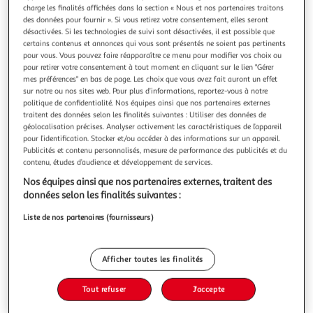
charge les finalités affichées dans la section « Nous et nos partenaires traitons
des données pour fournir ». Si vous retirez votre consentement, elles seront
désactivées. Si les technologies de suivi sont désactivées, il est possible que
certains contenus et annonces qui vous sont présentés ne soient pas pertinents
pour vous. Vous pouvez faire réapparaître ce menu pour modifier vos choix ou
LES VIES ANTERIEURES ET LE KARMA. ACCEDER A
pour retirer votre consentement à tout moment en cliquant sur le lien "Gérer
mes préférences" en bas de page. Les choix que vous avez fait auront un effet
SES MYSTERES, REALISER SA MISSION DE VIE, Muller
sur notre ou nos sites web. Pour plus d’informations, reportez-vous à notre
Sandrine
politique de confidentialité. Nos équipes ainsi que nos partenaires externes
Qui n'a jamais expérimenté une impression de déjà-vu ?
traitent des données selon les finalités suivantes : Utiliser des données de
Qui n'a pas vécu de rencontres magiques nées du hasard ?
géolocalisation précises. Analyser activement les caractéristiques de l’appareil
Sandrine Muller explore dans cet ouvrage la trame
pour l’identification. Stocker et/ou accéder à des informations sur un appareil.
En savoir +
Publicités et contenu personnalisés, mesure de performance des publicités et du
invisible qui explique tout ce qui nous arrive dans la vie :
contenu, études d’audience et développement de services.
Vous voulez connaître le prix de ce produit ?
pourquoi le meilleur comme le pire surviennent-ils ? A
l'aune de son propre v
Nos équipes ainsi que nos partenaires externes, traitent des
Afficher le prix
données selon les finalités suivantes :
Liste de nos partenaires (fournisseurs)
Afficher toutes les finalités
Description
Tout refuser
J'accepte
Caractéristiques