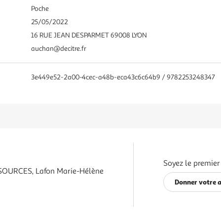
Poche
25/05/2022
16 RUE JEAN DESPARMET 69008 LYON
auchan@decitre.fr
3e449e52-2a00-4cec-a48b-eca43c6c64b9 / 9782253248347
Soyez le premier
SOURCES, Lafon Marie-Hélène
Donner votre a