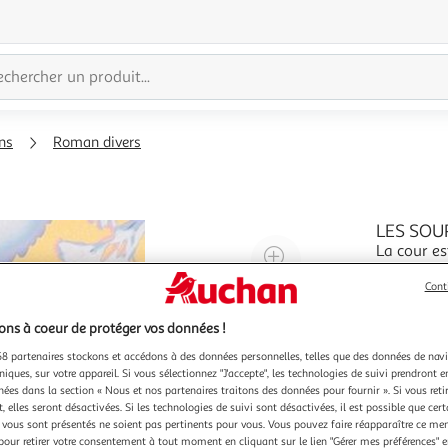
ns
Roman divers
LES SOUR
La cour es
Agrandir
une ardois
l'illustration
Elle n'y e
En savoir 
Cont
à
Réduire
l'après-mi
200%
l'illustration
parfois le
ns à coeur de protéger vos données !
à
Partager
8 partenaires stockons et accédons à des données personnelles, telles que des données de nav
niques, sur votre appareil. Si vous sélectionnez "J'accepte", les technologies de suivi prendront e
100
le
chées dans la section « Nous et nos partenaires traitons des données pour fournir ». Si vous retir
%
produit
 elles seront désactivées. Si les technologies de suivi sont désactivées, il est possible que cer
vous sont présentés ne soient pas pertinents pour vous. Vous pouvez faire réapparaître ce me
pour retirer votre consentement à tout moment en cliquant sur le lien "Gérer mes préférences" 