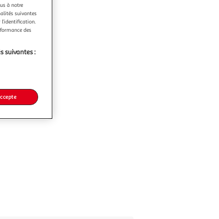
ous à notre
nalités suivantes
l’identification.
erformance des
s suivantes :
accepte