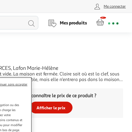
Me connecter
Lancer
Mes produits
la
recherche
CES, Lafon Marie-Hélène
t vide. La maison est fermée. Claire sait où est la clef, sous
e, derrière l'érable, mais elle n'entrera pas dans la maison.
ntrera plus. Elle serait venue même sous la pluie, même si
+
inuer sans accepter
di avait été battue de vent froid et mouillé comme c'est
Vous voulez connaître le prix de ce produit ?
 cas au
igation ou des
Afficher le prix
n charge les
ez votre
tains contenus et
nu pour modifier
en bas de page.