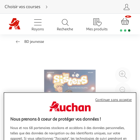
Aller
Choisir vos courses
directement
au
contenu
Aller
directement
Rayons
Recherche
Mes produits
à
la
recherche
BD jeunesse
Aller
directement
à
la
navigation
Aller
directement
à
Agr
la
rubrique
l'il
besoin
d'aide
à
Réd
20
l'il
Continuer sans accepter
à
Par
100
le
%
pro
Nous prenons à coeur de protéger vos données !
Nous et nos 68 partenaires stockons et accédons à des données personnelles,
telles que des données de navigation ou des identifiants uniques, sur votre
appareil. Si vous sélectionnez "J'accepte", les technologies de suivi prendront en