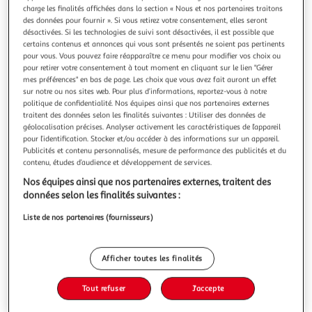
charge les finalités affichées dans la section « Nous et nos partenaires traitons
des données pour fournir ». Si vous retirez votre consentement, elles seront
désactivées. Si les technologies de suivi sont désactivées, il est possible que
certains contenus et annonces qui vous sont présentés ne soient pas pertinents
pour vous. Vous pouvez faire réapparaître ce menu pour modifier vos choix ou
LES SISTERS TOME 9 : TOUJOURS DANS LES PATTES
pour retirer votre consentement à tout moment en cliquant sur le lien "Gérer
mes préférences" en bas de page. Les choix que vous avez fait auront un effet
!, Cazenove Christophe
sur notre ou nos sites web. Pour plus d’informations, reportez-vous à notre
Les Sisters font tout valser pour notre plus grand bonheur !
politique de confidentialité. Nos équipes ainsi que nos partenaires externes
Wendy vit un rêve ! Son école organise un bal de fin
traitent des données selon les finalités suivantes : Utiliser des données de
d'année, avec les belles robes, la sono à fond, les garçons
En savoir +
géolocalisation précises. Analyser activement les caractéristiques de l’appareil
en jean cravate... comme aux Etats-Unis, quoi ! Plus qu'une
pour l’identification. Stocker et/ou accéder à des informations sur un appareil.
Vous voulez connaître le prix de ce produit ?
chose à faire pour Wendy : trouver LA tenue idéale pour
Publicités et contenu personnalisés, mesure de performance des publicités et du
cette soir
contenu, études d’audience et développement de services.
Afficher le prix
Nos équipes ainsi que nos partenaires externes, traitent des
données selon les finalités suivantes :
Liste de nos partenaires (fournisseurs)
Description
Afficher toutes les finalités
Caractéristiques
Tout refuser
J'accepte