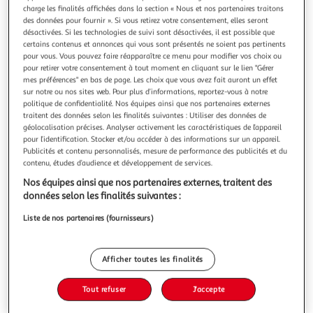
charge les finalités affichées dans la section « Nous et nos partenaires traitons
des données pour fournir ». Si vous retirez votre consentement, elles seront
désactivées. Si les technologies de suivi sont désactivées, il est possible que
certains contenus et annonces qui vous sont présentés ne soient pas pertinents
pour vous. Vous pouvez faire réapparaître ce menu pour modifier vos choix ou
LES SEPT SOEURS TOME 3 : LA SOEUR DE L'OMBRE.
pour retirer votre consentement à tout moment en cliquant sur le lien "Gérer
mes préférences" en bas de page. Les choix que vous avez fait auront un effet
STAR, Riley Lucinda
sur notre ou nos sites web. Pour plus d’informations, reportez-vous à notre
A la mort de leur père, énigmatique milliardaire qui les a
politique de confidentialité. Nos équipes ainsi que nos partenaires externes
adoptées aux quatre coins du monde lorsqu'elles étaient
traitent des données selon les finalités suivantes : Utiliser des données de
bébés, Star d'Aplièse et ses soeurs se retrouvent dans la
En savoir +
géolocalisation précises. Analyser activement les caractéristiques de l’appareil
maison de leur enfance, Atlantis, un magnifique château
pour l’identification. Stocker et/ou accéder à des informations sur un appareil.
Vous voulez connaître le prix de ce produit ?
sur les bords du lac de Genève. Star, la troisième soeur, est
Publicités et contenu personnalisés, mesure de performance des publicités et du
la plus m
contenu, études d’audience et développement de services.
Afficher le prix
Nos équipes ainsi que nos partenaires externes, traitent des
données selon les finalités suivantes :
Liste de nos partenaires (fournisseurs)
Description
Afficher toutes les finalités
Caractéristiques
Tout refuser
J'accepte