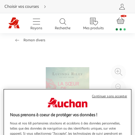
Aller
Choisir vos courses
directement
au
contenu
Aller
directement
Rayons
Recherche
Mes produits
à
la
recherche
Roman divers
Aller
directement
à
la
navigation
Aller
directement
à
Agr
la
rubrique
l'il
besoin
d'aide
à
Réd
20
l'il
Continuer sans accepter
à
Par
100
le
%
pro
Nous prenons à coeur de protéger vos données !
Nous et nos 68 partenaires stockons et accédons à des données personnelles,
telles que des données de navigation ou des identifiants uniques, sur votre
appareil. Si vous sélectionnez "J'accepte", les technologies de suivi prendront en