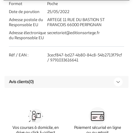
Format
Poche
Date de parution
25/05/2022
Adresse postale du
ARTEGE 11 RUE DU BASTION ST
Responsable EU
FRANCOIS 66000 PERPIGNAN
Adresse électronique
secretariat@editionsartege.fr
du Responsable EU
Réf / EAN :
3cecf847-bd27-4b80-84c8-54b2713f79cf
/ 9791033616641
Avis clients
(0)
Vos courses à domicile, en
Paiement sécurisé en ligne
drive ou click & collect
ou au retrait