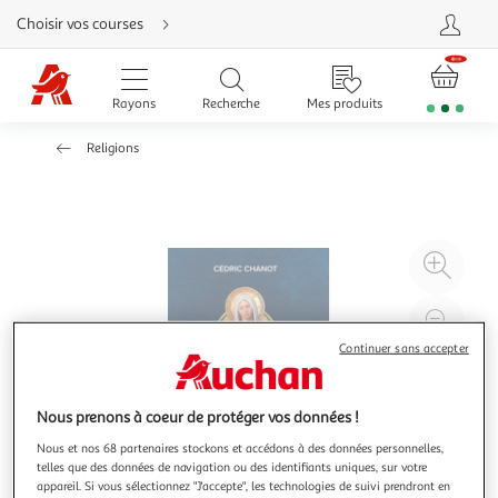
Aller
Choisir vos courses
directement
au
contenu
Aller
directement
Rayons
Recherche
Mes produits
à
la
recherche
Religions
Aller
directement
à
la
navigation
Aller
directement
à
Agr
la
rubrique
l'il
besoin
d'aide
à
Réd
20
l'il
Continuer sans accepter
à
Par
100
le
Nous prenons à coeur de protéger vos données !
%
pro
Nous et nos 68 partenaires stockons et accédons à des données personnelles,
telles que des données de navigation ou des identifiants uniques, sur votre
appareil. Si vous sélectionnez "J'accepte", les technologies de suivi prendront en