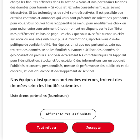
charge les finalités affichées dans la section « Nous et nos partenaires traitons
des données pour fournir ». Si vous retirez votre consentement, elles seront
désactivées. Si les technologies de suivi sont désactivées, il est possible que
certains contenus et annonces qui vous sont présentés ne soient pas pertinents
pour vous. Vous pouvez faire réapparaître ce menu pour modifier vos choix ou
pour retirer votre consentement à tout moment en cliquant sur le lien "Gérer
LES PLUS BELLES PRIERES A MARIE, Chanot Cédric
mes préférences" en bas de page. Les choix que vous avez fait auront un effet
Reine des Anges, Mère de Jésus et des hommes, Médiatrice
sur notre ou nos sites web. Pour plus d’informations, reportez-vous à notre
de toutes grâces, nous avons toutes les raisons de nous
politique de confidentialité. Nos équipes ainsi que nos partenaires externes
confier à Marie et à son intercession. Depuis les débuts de
En savoir +
traitent des données selon les finalités suivantes : Utiliser des données de
l'Eglise, innombrables sont les prières qui lui sont
géolocalisation précises. Analyser activement les caractéristiques de l’appareil
Vous voulez connaître le prix de ce produit ?
adressées. Cédric Chanot, diacre, vous propose une
pour l’identification. Stocker et/ou accéder à des informations sur un appareil.
Publicités et contenu personnalisés, mesure de performance des publicités et du
sélection parmi les plu
contenu, études d’audience et développement de services.
Afficher le prix
Nos équipes ainsi que nos partenaires externes, traitent des
données selon les finalités suivantes :
Liste de nos partenaires (fournisseurs)
Description
Afficher toutes les finalités
Caractéristiques
Tout refuser
J'accepte