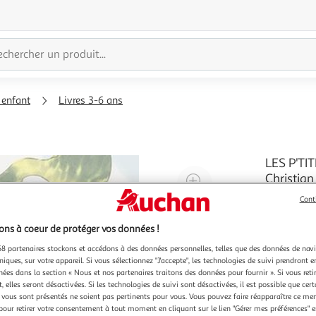
 enfant
Livres 3-6 ans
LES P'TI
Agrandir
Christian
Le nouveau
l'illustration
Cont
journée...
à
Réduire
Carmélito,
En savoir 
ns à coeur de protéger vos données !
200%
l'illustration
des fous, c
gagner
à
Partager
8 partenaires stockons et accédons à des données personnelles, telles que des données de nav
niques, sur votre appareil. Si vous sélectionnez "J'accepte", les technologies de suivi prendront e
100
le
chées dans la section « Nous et nos partenaires traitons des données pour fournir ». Si vous retir
%
produit
 elles seront désactivées. Si les technologies de suivi sont désactivées, il est possible que cer
vous sont présentés ne soient pas pertinents pour vous. Vous pouvez faire réapparaître ce me
pour retirer votre consentement à tout moment en cliquant sur le lien "Gérer mes préférences" 