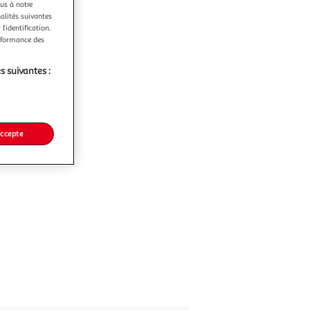
ous à notre
nalités suivantes
l’identification.
erformance des
s suivantes :
accepte