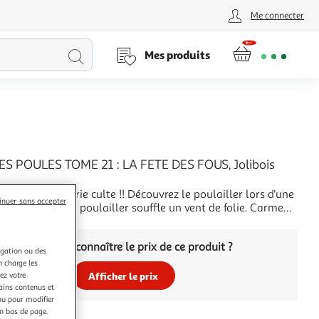
Me connecter
Lancer
Mes produits
la
recherche
TES POULES TOME 21 : LA FETE DES FOUS, Jolibois
 tome de la série culte !! Découvrez le poulailler lors d'une
inuer sans accepter
 renversante ! Au poulailler souffle un vent de folie. Carmen,
 Bélino et tous leurs copains ont la tête à l'envers. La fête
+
'est aujourd'hui ! Et les P'tites Poules n'ont plus qu'une idée :
Vous voulez connaître le prix de ce produit ?
igation ou des
n charge les
ez votre
Afficher le prix
tains contenus et
nu pour modifier
en bas de page.