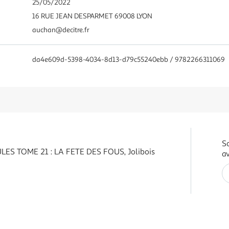
25/05/2022
16 RUE JEAN DESPARMET 69008 LYON
auchan@decitre.fr
da4e609d-5398-4034-8d13-d79c55240ebb / 9782266311069
S
LES TOME 21 : LA FETE DES FOUS, Jolibois
av