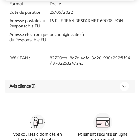
Format
Poche
Date de parution
25/05/2022
Adresse postale du
16 RUE JEAN DESPARMET 69008 LYON
Responsable EU
Adresse électronique
auchan@decitre.fr
du Responsable EU
Réf / EAN :
82700cce-8d7e-4afa-8a26-938e292f1f94
/ 9782253247241
Avis clients
(0)
Vos courses à domicile, en
Paiement sécurisé en ligne
drive ou click & collect
ou au retrait