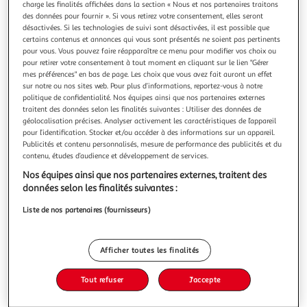
charge les finalités affichées dans la section « Nous et nos partenaires traitons
des données pour fournir ». Si vous retirez votre consentement, elles seront
désactivées. Si les technologies de suivi sont désactivées, il est possible que
certains contenus et annonces qui vous sont présentés ne soient pas pertinents
pour vous. Vous pouvez faire réapparaître ce menu pour modifier vos choix ou
pour retirer votre consentement à tout moment en cliquant sur le lien "Gérer
LES OMBRES BLANCHES, Fortier Dominique
mes préférences" en bas de page. Les choix que vous avez fait auront un effet
Quand Emily Dickinson s'éteint le 15 mai 1886, elle est
sur notre ou nos sites web. Pour plus d’informations, reportez-vous à notre
totalement inconnue. S'étant toujours refusée à voir ses
politique de confidentialité. Nos équipes ainsi que nos partenaires externes
écrits publiés, elle avait demandé à sa soeur Lavinia de
En savoir +
traitent des données selon les finalités suivantes : Utiliser des données de
brûler ses papiers à son décès. Mais lorsque celle-ci
géolocalisation précises. Analyser activement les caractéristiques de l’appareil
Vous voulez connaître le prix de ce produit ?
découvre dans la chambre de son aînée des centaines de
pour l’identification. Stocker et/ou accéder à des informations sur un appareil.
Publicités et contenu personnalisés, mesure de performance des publicités et du
poèmes fulgurants, el
contenu, études d’audience et développement de services.
Afficher le prix
Nos équipes ainsi que nos partenaires externes, traitent des
données selon les finalités suivantes :
Liste de nos partenaires (fournisseurs)
Description
Afficher toutes les finalités
Caractéristiques
Tout refuser
J'accepte