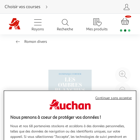
Aller
Choisir vos courses
directement
au
contenu
Aller
directement
Rayons
Recherche
Mes produits
à
la
recherche
Roman divers
Aller
directement
à
la
navigation
Aller
directement
à
Agr
la
rubrique
l'il
besoin
d'aide
à
Réd
20
l'il
Continuer sans accepter
à
Par
100
le
Nous prenons à coeur de protéger vos données !
%
pro
Nous et nos 68 partenaires stockons et accédons à des données personnelles,
telles que des données de navigation ou des identifiants uniques, sur votre
appareil. Si vous sélectionnez "J'accepte", les technologies de suivi prendront en