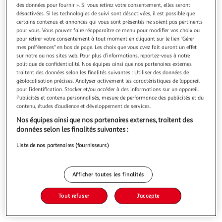
des données pour fournir ». Si vous retirez votre consentement, elles seront
désactivées. Si les technologies de suivi sont désactivées, il est possible que
certains contenus et annonces qui vous sont présentés ne soient pas pertinents
pour vous. Vous pouvez faire réapparaître ce menu pour modifier vos choix ou
pour retirer votre consentement à tout moment en cliquant sur le lien "Gérer
LES MYSTERES DE PARIS TOME 3 : L'ILE DU
mes préférences" en bas de page. Les choix que vous avez fait auront un effet
sur notre ou nos sites web. Pour plus d’informations, reportez-vous à notre
RAVAGEUR, Sue Eugène
politique de confidentialité. Nos équipes ainsi que nos partenaires externes
Tout le monde a dévoré Les Mystères de Paris , même les
traitent des données selon les finalités suivantes : Utiliser des données de
gens qui ne savent pas lire. Théophile Gautier La célèbre
géolocalisation précises. Analyser activement les caractéristiques de l’appareil
fresque d'Eugène Sue, enfin en format poche ! Les Mystères
En savoir +
pour l’identification. Stocker et/ou accéder à des informations sur un appareil.
de Paris ont été publiés en feuilleton dans Le Journal des
Publicités et contenu personnalisés, mesure de performance des publicités et du
Vous voulez connaître le prix de ce produit ?
Débats entre juin 1842 et octobre 1843. Cette fresque
contenu, études d’audience et développement de services.
touche à d
Nos équipes ainsi que nos partenaires externes, traitent des
Afficher le prix
données selon les finalités suivantes :
Liste de nos partenaires (fournisseurs)
Description
Afficher toutes les finalités
Tout refuser
J'accepte
Caractéristiques