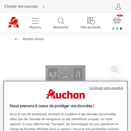
Aller
Choisir vos courses
directement
au
contenu
Aller
directement
Rayons
Recherche
Mes produits
à
la
recherche
Roman divers
Aller
directement
à
la
navigation
Aller
directement
à
Agr
la
rubrique
l'il
besoin
d'aide
à
Réd
Continuer sans accepter
20
l'il
à
Par
100
le
Nous prenons à coeur de protéger vos données !
%
pro
Nous et nos 68 partenaires stockons et accédons à des données personnelles,
telles que des données de navigation ou des identifiants uniques, sur votre
appareil. Si vous sélectionnez "J'accepte", les technologies de suivi prendront en
charge les finalités affichées dans la section « Nous et nos partenaires traitons