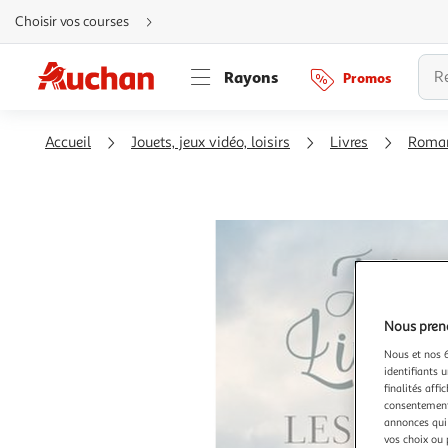
Aller
Choisir vos courses
directement
au
contenu
Aller
Rayons
Promos
directement
à
la
recherche
Aller
Accueil
Jouets, jeux vidéo, loisirs
Livres
Roma
directement
à
la
navigation
Aller
directement
à
la
rubrique
besoin
d'aide
Nous preno
Nous et nos 6
identifiants u
finalités affi
consentement,
annonces qui 
vos choix ou 