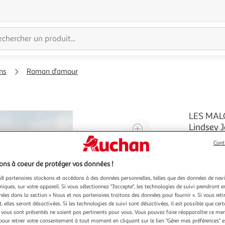
ns
Roman d'amour
LES MALO
Agrandir
Lindsey 
Aux Caraï
l'illustration
Cont
traumatisa
à
Réduire
Même si l
En savoir 
200%
l'illustration
ns à coeur de protéger vos données !
Londres sa
à
Partager
8 partenaires stockons et accédons à des données personnelles, telles que des données de nav
niques, sur votre appareil. Si vous sélectionnez "J'accepte", les technologies de suivi prendront e
100
le
chées dans la section « Nous et nos partenaires traitons des données pour fournir ». Si vous retir
%
produit
 elles seront désactivées. Si les technologies de suivi sont désactivées, il est possible que cer
vous sont présentés ne soient pas pertinents pour vous. Vous pouvez faire réapparaître ce me
pour retirer votre consentement à tout moment en cliquant sur le lien "Gérer mes préférences" 