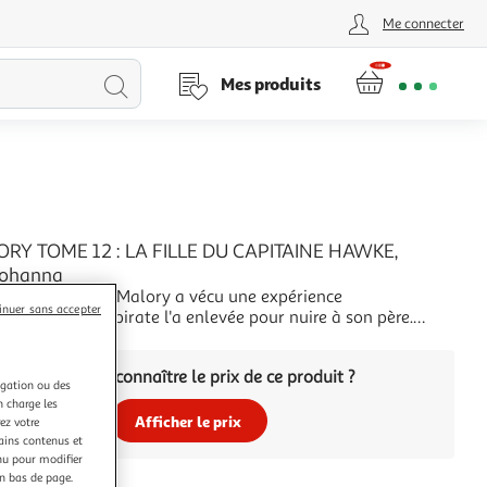
Me connecter
Lancer
Mes produits
la
recherche
RY TOME 12 : LA FILLE DU CAPITAINE HAWKE,
Johanna
bes, Jacqueline Malory a vécu une expérience
inuer sans accepter
nte quand un pirate l'a enlevée pour nuire à son père.
e kidnapping a été déjoué et que la jeune femme a regagné
+
ine et sauve, elle est toujours furieuse contre celui qu'elle a
Vous voulez connaître le prix de ce produit ?
surnommé le capitaine Ordure . Et que,
igation ou des
n charge les
Afficher le prix
ez votre
tains contenus et
nu pour modifier
en bas de page.