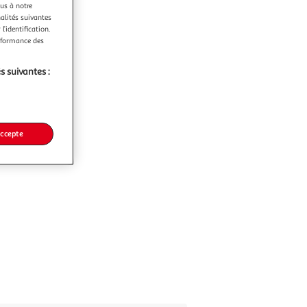
ous à notre
nalités suivantes
l’identification.
erformance des
s suivantes :
accepte