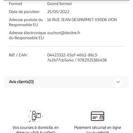
Format
Grand format
Date de parution
25/05/2022
Adresse postale du
16 RUE JEAN DESPARMET 69008 LYON
Responsable EU
Adresse électronique
auchan@decitre.fr
du Responsable EU
Réf / EAN :
04423332-65af-46b2-88c3-
7e2b77cb5a4a / 9782925386438
Avis clients
(0)
Vos courses à domicile, en
Paiement sécurisé en ligne
drive ou click & collect
ou au retrait