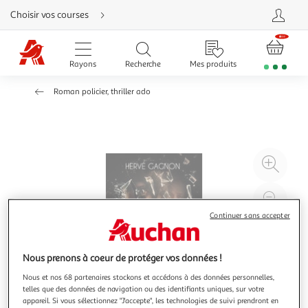
Aller
Choisir vos courses
directement
au
contenu
Aller
directement
Rayons
Recherche
Mes produits
à
la
recherche
Roman policier, thriller ado
Aller
directement
à
la
navigation
Aller
directement
à
Agr
la
rubrique
l'il
besoin
d'aide
à
Réd
20
l'il
Continuer sans accepter
à
Par
100
le
Nous prenons à coeur de protéger vos données !
%
pro
Nous et nos 68 partenaires stockons et accédons à des données personnelles,
telles que des données de navigation ou des identifiants uniques, sur votre
appareil. Si vous sélectionnez "J'accepte", les technologies de suivi prendront en