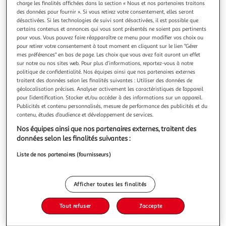
charge les finalités affichées dans la section « Nous et nos partenaires traitons
des données pour fournir ». Si vous retirez votre consentement, elles seront
désactivées. Si les technologies de suivi sont désactivées, il est possible que
certains contenus et annonces qui vous sont présentés ne soient pas pertinents
pour vous. Vous pouvez faire réapparaître ce menu pour modifier vos choix ou
pour retirer votre consentement à tout moment en cliquant sur le lien "Gérer
LES JOURS OU J'AI TUE EMMA, Gagnon Hervé
mes préférences" en bas de page. Les choix que vous avez fait auront un effet
A la rentrée des altes, en 1978, Frédéric retrouve Emma, son
sur notre ou nos sites web. Pour plus d’informations, reportez-vous à notre
amie à qui il n'a jamais pensé comme ça . Pendant l'été, elle
politique de confidentialité. Nos équipes ainsi que nos partenaires externes
est devenue une jeune femme dont il tombe éperdument
En savoir +
traitent des données selon les finalités suivantes : Utiliser des données de
amoureux. Le voilà tout à coup timide, incapable de
géolocalisation précises. Analyser activement les caractéristiques de l’appareil
Vous voulez connaître le prix de ce produit ?
l'aborder, de lui déclarer ses sentiments. Lassée d'attendre,
pour l’identification. Stocker et/ou accéder à des informations sur un appareil.
Publicités et contenu personnalisés, mesure de performance des publicités et du
elle se
contenu, études d’audience et développement de services.
Afficher le prix
Nos équipes ainsi que nos partenaires externes, traitent des
données selon les finalités suivantes :
Liste de nos partenaires (fournisseurs)
Description
Afficher toutes les finalités
Caractéristiques
Tout refuser
J'accepte