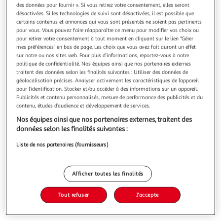
des données pour fournir ». Si vous retirez votre consentement, elles seront
désactivées. Si les technologies de suivi sont désactivées, il est possible que
certains contenus et annonces qui vous sont présentés ne soient pas pertinents
pour vous. Vous pouvez faire réapparaître ce menu pour modifier vos choix ou
pour retirer votre consentement à tout moment en cliquant sur le lien "Gérer
LES IRRESPONSABLES. DIX ANS APRES CHARLIE
mes préférences" en bas de page. Les choix que vous avez fait auront un effet
sur notre ou nos sites web. Pour plus d’informations, reportez-vous à notre
HEBDO, Delbecque Eric
politique de confidentialité. Nos équipes ainsi que nos partenaires externes
Je suis Charlie ne suffit plus : nous avons besoin d'une
traitent des données selon les finalités suivantes : Utiliser des données de
Génération Charlie Dix ans ont passé depuis le massacre
géolocalisation précises. Analyser activement les caractéristiques de l’appareil
de Charlie Hebdo, prélude sidérant d'une décennie de
En savoir +
pour l’identification. Stocker et/ou accéder à des informations sur un appareil.
tragédies qui ont marqué au fer rouge nos mémoires. Mais
Publicités et contenu personnalisés, mesure de performance des publicités et du
Vous voulez connaître le prix de ce produit ?
ni les politiques ni les acteurs clés de la société civile n'en
contenu, études d’audience et développement de services.
ont tiré
Nos équipes ainsi que nos partenaires externes, traitent des
Afficher le prix
données selon les finalités suivantes :
Liste de nos partenaires (fournisseurs)
Description
Afficher toutes les finalités
Tout refuser
J'accepte
Caractéristiques