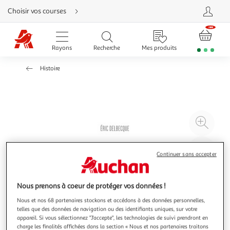
Aller
Choisir vos courses
directement
au
contenu
Aller
directement
Rayons
Recherche
Mes produits
à
la
recherche
Histoire
Aller
directement
à
la
navigation
Aller
directement
à
Agr
la
rubrique
l'il
besoin
d'aide
à
Réd
Continuer sans accepter
20
l'il
à
Par
100
le
Nous prenons à coeur de protéger vos données !
%
pro
Nous et nos 68 partenaires stockons et accédons à des données personnelles,
telles que des données de navigation ou des identifiants uniques, sur votre
appareil. Si vous sélectionnez "J'accepte", les technologies de suivi prendront en
charge les finalités affichées dans la section « Nous et nos partenaires traitons