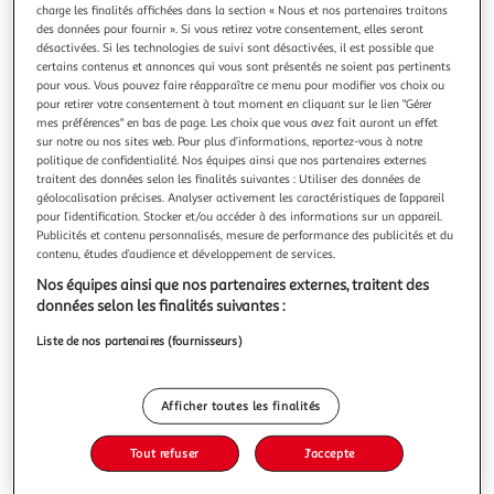
charge les finalités affichées dans la section « Nous et nos partenaires traitons
des données pour fournir ». Si vous retirez votre consentement, elles seront
désactivées. Si les technologies de suivi sont désactivées, il est possible que
certains contenus et annonces qui vous sont présentés ne soient pas pertinents
pour vous. Vous pouvez faire réapparaître ce menu pour modifier vos choix ou
pour retirer votre consentement à tout moment en cliquant sur le lien "Gérer
LES FAKE NEWS A TRAVERS L'HISTOIRE. MYTHES &
mes préférences" en bas de page. Les choix que vous avez fait auront un effet
LEGENDES, Bernard Guillaume
sur notre ou nos sites web. Pour plus d’informations, reportez-vous à notre
Cet ouvrage risque d'ébranler vos certitudes ! Abordant des
politique de confidentialité. Nos équipes ainsi que nos partenaires externes
polémiques, les articles rassemblés ici proposent un point
traitent des données selon les finalités suivantes : Utiliser des données de
de vue original sur un mythe, une légende ou une énigme
En savoir +
géolocalisation précises. Analyser activement les caractéristiques de l’appareil
de l'histoire. Grâce à l'érudition et à la liberté de ton des
pour l’identification. Stocker et/ou accéder à des informations sur un appareil.
Vous voulez connaître le prix de ce produit ?
Publicités et contenu personnalisés, mesure de performance des publicités et du
auteurs vous allez aborder autrement les personnages (le
contenu, études d’audience et développement de services.
roi Ar
Afficher le prix
Nos équipes ainsi que nos partenaires externes, traitent des
données selon les finalités suivantes :
Liste de nos partenaires (fournisseurs)
Description
Afficher toutes les finalités
Caractéristiques
Tout refuser
J'accepte