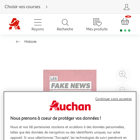
Aller
Choisir vos courses
directement
au
contenu
Aller
directement
Rayons
Recherche
Mes produits
à
la
recherche
Histoire
Aller
directement
à
la
navigation
Aller
directement
à
Agr
la
rubrique
l'il
besoin
d'aide
à
Réd
20
l'il
Continuer sans accepter
à
Par
100
le
Nous prenons à coeur de protéger vos données !
%
pro
Nous et nos 68 partenaires stockons et accédons à des données personnelles,
telles que des données de navigation ou des identifiants uniques, sur votre
appareil. Si vous sélectionnez "J'accepte", les technologies de suivi prendront en