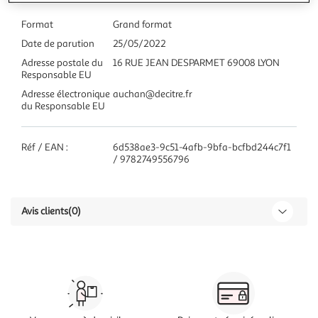
Format
Grand format
Date de parution
25/05/2022
Adresse postale du
16 RUE JEAN DESPARMET 69008 LYON
Responsable EU
Adresse électronique
auchan@decitre.fr
du Responsable EU
Réf / EAN :
6d538ae3-9c51-4afb-9bfa-bcfbd244c7f1
/ 9782749556796
Avis clients
(0)