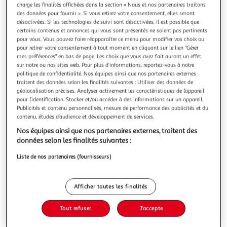
charge les finalités affichées dans la section « Nous et nos partenaires traitons
des données pour fournir ». Si vous retirez votre consentement, elles seront
désactivées. Si les technologies de suivi sont désactivées, il est possible que
certains contenus et annonces qui vous sont présentés ne soient pas pertinents
pour vous. Vous pouvez faire réapparaître ce menu pour modifier vos choix ou
LES DOIGTS VERTS
pour retirer votre consentement à tout moment en cliquant sur le lien "Gérer
mes préférences" en bas de page. Les choix que vous avez fait auront un effet
Graines cerfeuil commun BIO Les Doigts Verts
sur notre ou nos sites web. Pour plus d’informations, reportez-vous à notre
Informations produit:Produit: cerfeuil communUnivers:
politique de confidentialité. Nos équipes ainsi que nos partenaires externes
Entretien et soin du jardinUtilisation: graines pour
traitent des données selon les finalités suivantes : Utiliser des données de
semisIssue de l'agriculture biologiqueConditionnement:
En savoir +
géolocalisation précises. Analyser activement les caractéristiques de l’appareil
pour l’identification. Stocker et/ou accéder à des informations sur un appareil.
grainesSemis: mars à septembreRécole: juin à
Vendu par
Provence outillage
Publicités et contenu personnalisés, mesure de performance des publicités et du
décembreMarque: Les Doigts Verts
contenu, études d’audience et développement de services.
Livraison dès 5/6 jours
6,50€
Nos équipes ainsi que nos partenaires externes, traitent des
Plus d'options
données selon les finalités suivantes :
Liste de nos partenaires (fournisseurs)
4,99€
Vendu par
Provence outillage
Ajouter au panier
Afficher toutes les finalités
4,99€
Ajouter à une liste
Tout refuser
J'accepte