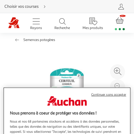
Aller
Choisir vos courses
directement
au
contenu
Aller
directement
Rayons
Recherche
Mes produits
à
la
recherche
Semences potagères
Aller
directement
à
la
navigation
Aller
directement
à
Agr
la
rubrique
l'il
besoin
d'aide
à
Réd
20
l'il
Continuer sans accepter
à
Par
100
le
Nous prenons à coeur de protéger vos données !
%
pro
Nous et nos 68 partenaires stockons et accédons à des données personnelles,
telles que des données de navigation ou des identifiants uniques, sur votre
appareil. Si vous sélectionnez "J'accepte", les technologies de suivi prendront en