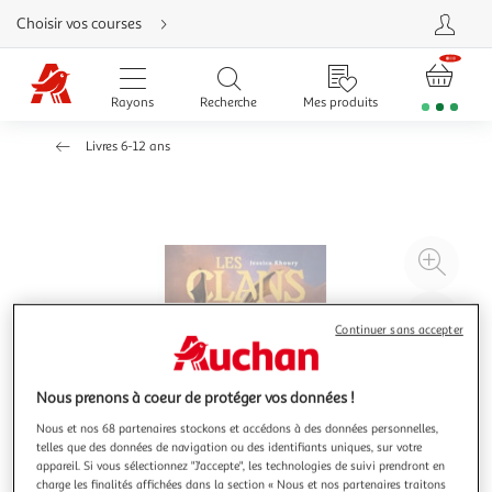
Aller
Choisir vos courses
directement
au
contenu
Aller
directement
Rayons
Recherche
Mes produits
à
la
recherche
Livres 6-12 ans
Aller
directement
à
la
navigation
Aller
directement
à
Agr
la
rubrique
l'il
besoin
d'aide
à
Réd
Continuer sans accepter
20
l'il
à
Par
100
le
Nous prenons à coeur de protéger vos données !
%
pro
Nous et nos 68 partenaires stockons et accédons à des données personnelles,
telles que des données de navigation ou des identifiants uniques, sur votre
appareil. Si vous sélectionnez "J'accepte", les technologies de suivi prendront en
charge les finalités affichées dans la section « Nous et nos partenaires traitons