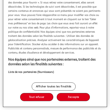
des données pour fournir ». Si vous retirez votre consentement, elles seront
désactivées. Si les technologies de suivi sont désactivées, il est possible que
certains contenus et annonces qui vous sont présentés ne soient pas pertinents
pour vous. Vous pouvez faire réapparaître ce menu pour modifier vos choix ou
pour retirer votre consentement à tout moment en cliquant sur le lien "Gérer
LES CLANS DU CIEL TOME 2 : LE DESTIN DE NOX,
mes préférences" en bas de page. Les choix que vous avez fait auront un effet
sur notre ou nos sites web. Pour plus d’informations, reportez-vous à notre
Khoury Jessica
politique de confidentialité. Nos équipes ainsi que nos partenaires externes
Ici commence le royaume des clans. Qu'importe la couleur
traitent des données selon les finalités suivantes : Utiliser des données de
de vos ailes, craignez les menaces du ciel ! Ellie et Nox sont
géolocalisation précises. Analyser activement les caractéristiques de l’appareil
en fuite ! Recherchés morts ou vifs par le roi, poursuivis par
En savoir +
pour l’identification. Stocker et/ou accéder à des informations sur un appareil.
un redoutable mercenaire nommé le Chasseur, ils
Publicités et contenu personnalisés, mesure de performance des publicités et du
Vous voulez connaître le prix de ce produit ?
s'aventurent jusqu'aux confins du royaume. Mais ce voyage
contenu, études d’audience et développement de services.
fait ressur
Nos équipes ainsi que nos partenaires externes, traitent des
Afficher le prix
données selon les finalités suivantes :
Liste de nos partenaires (fournisseurs)
Description
Afficher toutes les finalités
Tout refuser
J'accepte
Caractéristiques