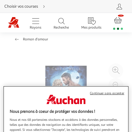
Aller
Choisir vos courses
directement
au
contenu
Aller
directement
Rayons
Recherche
Mes produits
à
la
recherche
Roman d'amour
Aller
directement
à
la
navigation
Aller
directement
à
Agr
la
rubrique
l'il
besoin
d'aide
à
Réd
20
l'il
Continuer sans accepter
à
Par
100
le
Nous prenons à coeur de protéger vos données !
%
pro
Nous et nos 68 partenaires stockons et accédons à des données personnelles,
telles que des données de navigation ou des identifiants uniques, sur votre
appareil. Si vous sélectionnez "J'accepte", les technologies de suivi prendront en