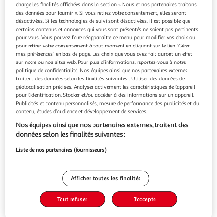
charge les finalités affichées dans la section « Nous et nos partenaires traitons
des données pour fournir ». Si vous retirez votre consentement, elles seront
désactivées. Si les technologies de suivi sont désactivées, il est possible que
certains contenus et annonces qui vous sont présentés ne soient pas pertinents
pour vous. Vous pouvez faire réapparaître ce menu pour modifier vos choix ou
pour retirer votre consentement à tout moment en cliquant sur le lien "Gérer
LES CINQ MEUTES TOME 3 : REJETEE PAR LE
mes préférences" en bas de page. Les choix que vous avez fait auront un effet
SOLITAIRE, Wells Cate C.
sur notre ou nos sites web. Pour plus d’informations, reportez-vous à notre
Après notre nuit passée ensemble, Darragh Ryan est parti
politique de confidentialité. Nos équipes ainsi que nos partenaires externes
sans explication. Mais il ne tardera pas à regretter cette
traitent des données selon les finalités suivantes : Utiliser des données de
décision. Mari J'ai grandi isolée au sein de la meute de
En savoir +
géolocalisation précises. Analyser activement les caractéristiques de l’appareil
Quarry Pack, à rêver d'un compagnon aimant avec qui
pour l’identification. Stocker et/ou accéder à des informations sur un appareil.
Vous voulez connaître le prix de ce produit ?
Publicités et contenu personnalisés, mesure de performance des publicités et du
fonder une famille. Malheureusement, ma relation avec
contenu, études d’audience et développement de services.
Darragh a été puremen
Afficher le prix
Nos équipes ainsi que nos partenaires externes, traitent des
données selon les finalités suivantes :
Liste de nos partenaires (fournisseurs)
Description
Afficher toutes les finalités
Caractéristiques
Tout refuser
J'accepte