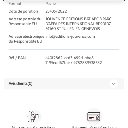
Format
Poche
Date de parution
25/05/2022
Adresse postale du
JOUVENCE EDITIONS BAT ABC 3 PARC
Responsable EU
D’AFFAIRES INTERNATIONAL BP90107
74160 ST JULIEN EN GENEVOIS
Adresse électronique
info@editions-jouvence.com
du Responsable EU
Réf / EAN :
e40f2862-ecd3-499d-aba8-
1195ead67fae / 9782889538782
Avis clients
(0)
Vos courses à domicile, en
Paiement sécurisé en ligne