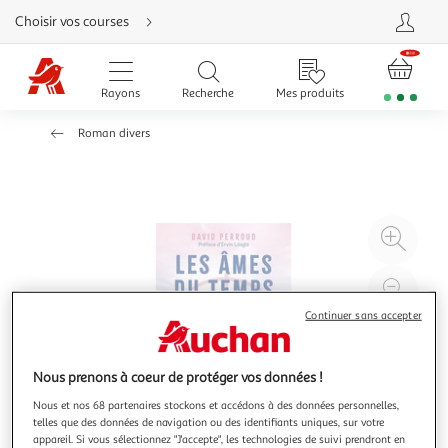
Aller
Choisir vos courses
directement
au
contenu
Aller
directement
Rayons
Recherche
Mes produits
à
la
recherche
Roman divers
Aller
directement
à
la
navigation
Aller
directement
à
Agr
la
rubrique
l'il
besoin
d'aide
à
Réd
20
l'il
Continuer sans accepter
à
Par
100
le
Nous prenons à coeur de protéger vos données !
%
pro
Nous et nos 68 partenaires stockons et accédons à des données personnelles,
telles que des données de navigation ou des identifiants uniques, sur votre
appareil. Si vous sélectionnez "J'accepte", les technologies de suivi prendront en