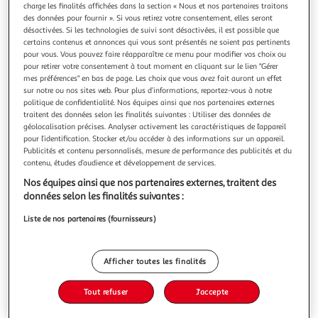
charge les finalités affichées dans la section « Nous et nos partenaires traitons
des données pour fournir ». Si vous retirez votre consentement, elles seront
désactivées. Si les technologies de suivi sont désactivées, il est possible que
certains contenus et annonces qui vous sont présentés ne soient pas pertinents
pour vous. Vous pouvez faire réapparaître ce menu pour modifier vos choix ou
pour retirer votre consentement à tout moment en cliquant sur le lien "Gérer
LES AMES DU TEMPS PERDU, Perroud David
mes préférences" en bas de page. Les choix que vous avez fait auront un effet
Ariel. scientifique de haut vol spécialisée dans l'énergie de
sur notre ou nos sites web. Pour plus d’informations, reportez-vous à notre
l'infiniment petit, risque sa vie lors d'un pèlerinage vers un
politique de confidentialité. Nos équipes ainsi que nos partenaires externes
monastère caché dans les contreforts de l'Himalaya. Aidée
En savoir +
traitent des données selon les finalités suivantes : Utiliser des données de
par un moine d'une infinie sagesse, elle s'initie aux
géolocalisation précises. Analyser activement les caractéristiques de l’appareil
Vous voulez connaître le prix de ce produit ?
techniques ancestrales de l'archéologie quantique, une
pour l’identification. Stocker et/ou accéder à des informations sur un appareil.
discipli
Publicités et contenu personnalisés, mesure de performance des publicités et du
contenu, études d’audience et développement de services.
Afficher le prix
Nos équipes ainsi que nos partenaires externes, traitent des
données selon les finalités suivantes :
Liste de nos partenaires (fournisseurs)
Description
Afficher toutes les finalités
Caractéristiques
Tout refuser
J'accepte