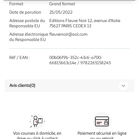
Format
Grand format
Date de parution
25/05/2022
Adresse postale du
Editions Fleuve Noir 12, avenue d'Italie
Responsable EU
75627 PARIS CEDEX 13
Adresse électronique
fleuvenoir@aol.com
du Responsable EU
Réf / EAN :
00b06f9b-352c-43c6-a700-
66815663c14e / 9782265158245
Avis clients
(0)
Vos courses à domicile, en
Paiement sécurisé en ligne
drive ou click & collect
ou au retrait