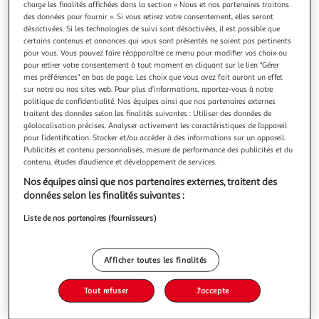
charge les finalités affichées dans la section « Nous et nos partenaires traitons
des données pour fournir ». Si vous retirez votre consentement, elles seront
désactivées. Si les technologies de suivi sont désactivées, il est possible que
certains contenus et annonces qui vous sont présentés ne soient pas pertinents
pour vous. Vous pouvez faire réapparaître ce menu pour modifier vos choix ou
pour retirer votre consentement à tout moment en cliquant sur le lien "Gérer
LE SEUL COUPABLE, Saussey Jacques
mes préférences" en bas de page. Les choix que vous avez fait auront un effet
Quand plane l'ombre d'une erreur judiciaire... Septembre
sur notre ou nos sites web. Pour plus d’informations, reportez-vous à notre
2024. Un incendie se déclare à proximité de la maison de
politique de confidentialité. Nos équipes ainsi que nos partenaires externes
Paul Kessler, dans le Var. Au bout de quarante-huit heures,
En savoir +
traitent des données selon les finalités suivantes : Utiliser des données de
la piste criminelle est établie et les enquêteurs identifient
géolocalisation précises. Analyser activement les caractéristiques de l’appareil
Vous voulez connaître le prix de ce produit ?
la responsable : une certaine Laurence Dumas qui réside
pour l’identification. Stocker et/ou accéder à des informations sur un appareil.
Publicités et contenu personnalisés, mesure de performance des publicités et du
dans le
contenu, études d’audience et développement de services.
Afficher le prix
Nos équipes ainsi que nos partenaires externes, traitent des
données selon les finalités suivantes :
Liste de nos partenaires (fournisseurs)
Description
Afficher toutes les finalités
Caractéristiques
Tout refuser
J'accepte