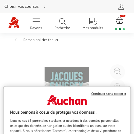
Aller
Choisir vos courses
directement
au
contenu
Aller
directement
Rayons
Recherche
Mes produits
à
la
recherche
Roman policier, thriller
Aller
directement
à
la
navigation
Aller
directement
à
Agr
la
rubrique
l'il
besoin
d'aide
à
Réd
20
l'il
Continuer sans accepter
à
Par
100
le
Nous prenons à coeur de protéger vos données !
%
pro
Nous et nos 68 partenaires stockons et accédons à des données personnelles,
telles que des données de navigation ou des identifiants uniques, sur votre
appareil. Si vous sélectionnez "J'accepte", les technologies de suivi prendront en