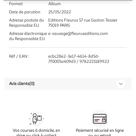
Format
Album
Date de parution
25/05/2022
Adresse postale du
Editions Fleurus 57 rue Gaston Tessier
Responsable EU
75019 PARIS
Adresse électronique
e-sauvage@fleuruseditions.com
du Responsable EU
Réf / EAN :
ecbc28e2-3e17-4614-8d5d-
7f0005a409d3 / 9782215189923
Avis clients
(0)
Vos courses à domicile, en
Paiement sécurisé en ligne
drive ou click & collect
ou au retrait