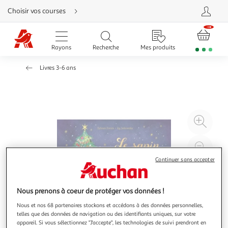
Aller
Choisir vos courses
directement
au
contenu
Aller
directement
Rayons
Recherche
Mes produits
à
la
recherche
Livres 3-6 ans
Aller
directement
à
la
navigation
Aller
directement
à
Agr
la
rubrique
l'il
besoin
d'aide
à
Réd
20
l'il
Continuer sans accepter
à
Par
100
le
Nous prenons à coeur de protéger vos données !
%
pro
Nous et nos 68 partenaires stockons et accédons à des données personnelles,
telles que des données de navigation ou des identifiants uniques, sur votre
appareil. Si vous sélectionnez "J'accepte", les technologies de suivi prendront en