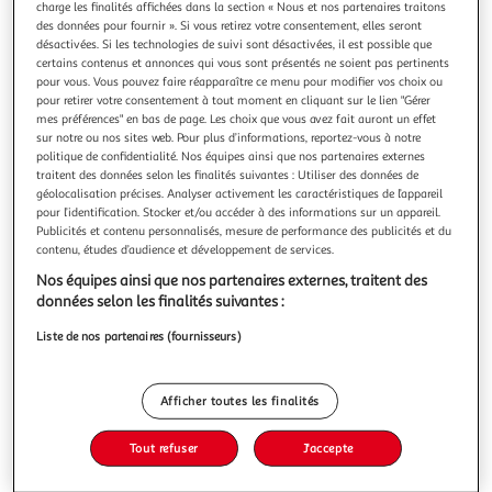
charge les finalités affichées dans la section « Nous et nos partenaires traitons
des données pour fournir ». Si vous retirez votre consentement, elles seront
désactivées. Si les technologies de suivi sont désactivées, il est possible que
certains contenus et annonces qui vous sont présentés ne soient pas pertinents
pour vous. Vous pouvez faire réapparaître ce menu pour modifier vos choix ou
pour retirer votre consentement à tout moment en cliquant sur le lien "Gérer
LE SAPIN DE NOEL DES QUATRE AMIS, Zorzin Sylvain
mes préférences" en bas de page. Les choix que vous avez fait auront un effet
Dans la forêt, Noël approche ! Ecureuil décore son sapin de
sur notre ou nos sites web. Pour plus d’informations, reportez-vous à notre
pommes de pin quand un mystérieux paquet, rempli de
politique de confidentialité. Nos équipes ainsi que nos partenaires externes
boules pailletées, est déposé devant sa porte... C'est très
En savoir +
traitent des données selon les finalités suivantes : Utiliser des données de
gentil ! Mais moi, je n'aime que les pommes de pin sur mon
géolocalisation précises. Analyser activement les caractéristiques de l’appareil
Vous voulez connaître le prix de ce produit ?
sapin . Et s'il allait les offrir à son voisin Ours ? Des
pour l’identification. Stocker et/ou accéder à des informations sur un appareil.
Publicités et contenu personnalisés, mesure de performance des publicités et du
cadeaux su
contenu, études d’audience et développement de services.
Afficher le prix
Nos équipes ainsi que nos partenaires externes, traitent des
données selon les finalités suivantes :
Liste de nos partenaires (fournisseurs)
Description
Afficher toutes les finalités
Caractéristiques
Tout refuser
J'accepte