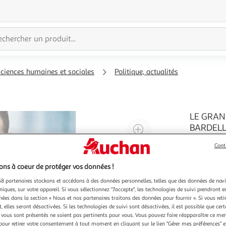
sciences humaines et sociales
Politique, actualités
LE GRAN
Agrandir
BARDELLA
Enquêter s
l'illustration
Cont
visages d'
à
Réduire
physique d
En savoir 
200%
l'illustration
Elevé à Sa
ns à coeur de protéger vos données !
self-made
à
Partager
8 partenaires stockons et accédons à des données personnelles, telles que des données de nav
100
le
niques, sur votre appareil. Si vous sélectionnez "J'accepte", les technologies de suivi prendront e
chées dans la section « Nous et nos partenaires traitons des données pour fournir ». Si vous retir
%
produit
 elles seront désactivées. Si les technologies de suivi sont désactivées, il est possible que cer
vous sont présentés ne soient pas pertinents pour vous. Vous pouvez faire réapparaître ce me
pour retirer votre consentement à tout moment en cliquant sur le lien "Gérer mes préférences" 