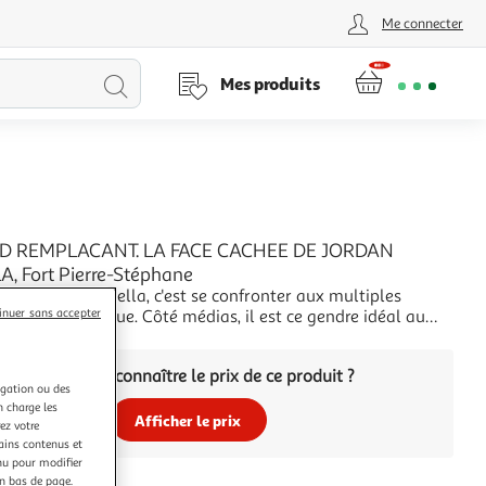
Me connecter
Lancer
Mes produits
la
recherche
D REMPLACANT. LA FACE CACHEE DE JORDAN
, Fort Pierre-Stéphane
ur Jordan Bardella, c'est se confronter aux multiples
inuer sans accepter
un Janus politique. Côté médias, il est ce gendre idéal au
es années 1930, cheveux gominés et sourire carnassier.
+
int-Denis, engagé au FN à 16 ans, il aime se présenter en
Vous voulez connaître le prix de ce produit ?
 man. Une belle histoire
igation ou des
n charge les
Afficher le prix
ez votre
tains contenus et
nu pour modifier
en bas de page.