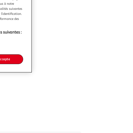
ous à notre
nalités suivantes
l’identification.
erformance des
s suivantes :
accepte