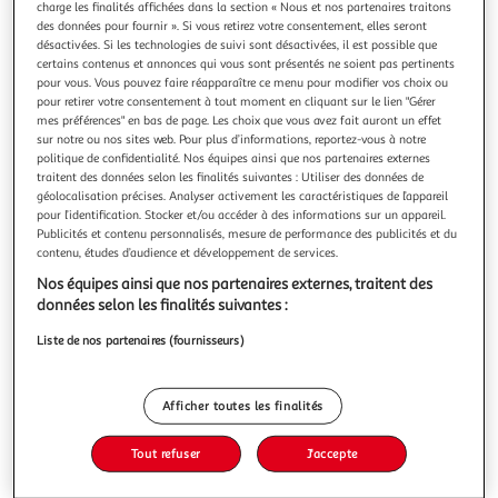
charge les finalités affichées dans la section « Nous et nos partenaires traitons
des données pour fournir ». Si vous retirez votre consentement, elles seront
désactivées. Si les technologies de suivi sont désactivées, il est possible que
certains contenus et annonces qui vous sont présentés ne soient pas pertinents
pour vous. Vous pouvez faire réapparaître ce menu pour modifier vos choix ou
pour retirer votre consentement à tout moment en cliquant sur le lien "Gérer
LE GRAND MAGASIN DES REVES TOME 1 , Lee Mi-ye
mes préférences" en bas de page. Les choix que vous avez fait auront un effet
Il existe une ville où l'on ne peut se rendre que dans son
sur notre ou nos sites web. Pour plus d’informations, reportez-vous à notre
sommeil. L'endroit le plus populaire de cette ville est le
politique de confidentialité. Nos équipes ainsi que nos partenaires externes
Grand Magasin des Rêves, qui semble un immense
En savoir +
traitent des données selon les finalités suivantes : Utiliser des données de
paquebot tout miroitant de lumières et haut de quatre
géolocalisation précises. Analyser activement les caractéristiques de l’appareil
Vous voulez connaître le prix de ce produit ?
étages où l'on propose et vend tous les rêves imaginables :
pour l’identification. Stocker et/ou accéder à des informations sur un appareil.
Publicités et contenu personnalisés, mesure de performance des publicités et du
rêves d'enfance, de v
contenu, études d’audience et développement de services.
Afficher le prix
Nos équipes ainsi que nos partenaires externes, traitent des
données selon les finalités suivantes :
Liste de nos partenaires (fournisseurs)
Description
Afficher toutes les finalités
Caractéristiques
Tout refuser
J'accepte