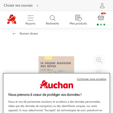
Aller
Choisir vos courses
directement
au
contenu
Aller
directement
Rayons
Recherche
Mes produits
à
la
recherche
Roman divers
Aller
directement
à
la
navigation
Aller
directement
à
Agr
la
rubrique
l'il
besoin
d'aide
à
Réd
20
l'il
Continuer sans accepter
à
Par
100
le
Nous prenons à coeur de protéger vos données !
%
pro
Nous et nos 68 partenaires stockons et accédons à des données personnelles,
telles que des données de navigation ou des identifiants uniques, sur votre
appareil. Si vous sélectionnez "J'accepte", les technologies de suivi prendront en