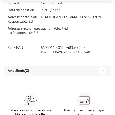
Format
Grand format
Date de parution
25/05/2022
Adresse postale du
16 RUE JEAN DESPARMET 69008 LYON
Responsable EU
Adresse électronique
auchan@decitre.fr
du Responsable EU
Réf / EAN :
8505066c-052b-483a-92ef-
19428813bcc6 / 9782809716481
Avis clients
(0)
Vos courses à domicile, en
Paiement sécurisé en ligne
drive ou click & collect
ou au retrait