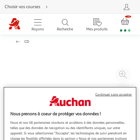
Aller
Choisir vos courses
directement
au
contenu
Aller
directement
Rayons
Recherche
Mes produits
à
la
recherche
CD
Aller
directement
à
la
navigation
Aller
directement
à
Agr
la
rubrique
l'il
besoin
d'aide
à
Réd
Continuer sans accepter
20
l'il
à
Par
100
le
Nous prenons à coeur de protéger vos données !
%
pro
Nous et nos 68 partenaires stockons et accédons à des données personnelles,
telles que des données de navigation ou des identifiants uniques, sur votre
appareil. Si vous sélectionnez "J'accepte", les technologies de suivi prendront en
charge les finalités affichées dans la section « Nous et nos partenaires traitons