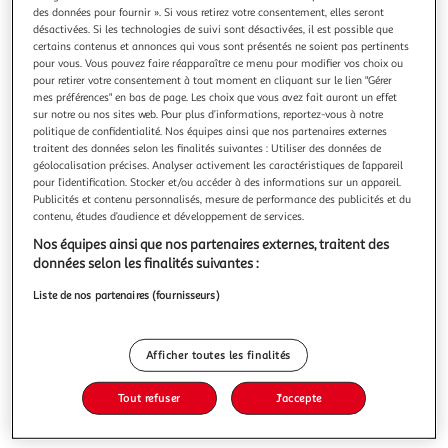
des données pour fournir ». Si vous retirez votre consentement, elles seront
désactivées. Si les technologies de suivi sont désactivées, il est possible que
certains contenus et annonces qui vous sont présentés ne soient pas pertinents
pour vous. Vous pouvez faire réapparaître ce menu pour modifier vos choix ou
pour retirer votre consentement à tout moment en cliquant sur le lien "Gérer
LABEL LABEL
mes préférences" en bas de page. Les choix que vous avez fait auront un effet
sur notre ou nos sites web. Pour plus d’informations, reportez-vous à notre
Vermeilles
politique de confidentialité. Nos équipes ainsi que nos partenaires externes
Vermeilles par Rouge : Un album jazz ambitieux et
traitent des données selon les finalités suivantes : Utiliser des données de
envoûtantDécouvrez Vermeilles , le deuxième album du
géolocalisation précises. Analyser activement les caractéristiques de l’appareil
trio Rouge signé chez Label Bleu, où le piano de Madeleine
En savoir +
pour l’identification. Stocker et/ou accéder à des informations sur un appareil.
Cazenave dialogue avec la contrebasse de Sylvain Didou et
Publicités et contenu personnalisés, mesure de performance des publicités et du
Vous voulez connaître le prix de ce produit ?
la batterie de Boris Louvet. Une œuvre audacieuse qui mêle
contenu, études d’audience et développement de services.
improvisation maîtri
Nos équipes ainsi que nos partenaires externes, traitent des
Afficher le prix
données selon les finalités suivantes :
Liste de nos partenaires (fournisseurs)
Description
Afficher toutes les finalités
Tout refuser
J'accepte
Caractéristiques