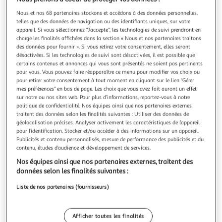
Nous et nos 68 partenaires stockons et accédons à des données personnelles,
telles que des données de navigation ou des identifiants uniques, sur votre
appareil. Si vous sélectionnez "J'accepte", les technologies de suivi prendront en
charge les finalités affichées dans la section « Nous et nos partenaires traitons
LABEL LABEL
des données pour fournir ». Si vous retirez votre consentement, elles seront
désactivées. Si les technologies de suivi sont désactivées, il est possible que
45 tours vinyl perle rare / cap' ou pas cap'? Poplitê &
certains contenus et annonces qui vous sont présentés ne soient pas pertinents
les ogres de barback, collection pitt ocha
pour vous. Vous pouvez faire réapparaître ce menu pour modifier vos choix ou
45 tours vinyl “Perle rare / Cap' ou pas cap' ?” de la
pour retirer votre consentement à tout moment en cliquant sur le lien "Gérer
mes préférences" en bas de page. Les choix que vous avez fait auront un effet
collection PITT OCHA. Sur l'édition, Les Ogres de Barback
sur notre ou nos sites web. Pour plus d’informations, reportez-vous à notre
est crédité, avec Poplitê pour l'interprétation.Ce disque pop
En savoir +
politique de confidentialité. Nos équipes ainsi que nos partenaires externes
s'inscrit dans une sortie pensée pour la découverte
Vendu par
2KINGS
traitent des données selon les finalités suivantes : Utiliser des données de
musicale et l'écoute vinyle. Une présentation soignée et un
géolocalisation précises. Analyser activement les caractéristiques de l’appareil
contenu référ
Livraison dès 4/5 jours
pour l’identification. Stocker et/ou accéder à des informations sur un appareil.
4,99€
Publicités et contenu personnalisés, mesure de performance des publicités et du
Plus d'options
contenu, études d’audience et développement de services.
Nos équipes ainsi que nos partenaires externes, traitent des
9,93€
Vendu par
2KINGS
données selon les finalités suivantes :
Liste de nos partenaires (fournisseurs)
Livraison dès 6/7 jours
4,99€
Plus d'options
Afficher toutes les finalités