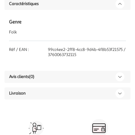
Caractéristiques
Genre
Folk
Réf / EAN :
99cc4ee2-2ff8-4cc8-9d4b-4f8b53f21575 /
3760063732115
Avis clients
(0)
Livraison