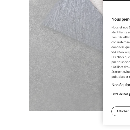
Nous preno
Nous et nos 6
identifiants u
finalités affi
consentement,
annonces qui 
vos choix ou 
Les choix que
politique de 
: Utiliser des
Stocker et/ou
publicités et
Nos équipe
Liste de nos 
Afficher 