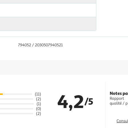
794052 / 2030507940521
4,2
Notes pa
(11)
/5
Rapport
(2)
qualité / p
(1)
(0)
(2)
Consul