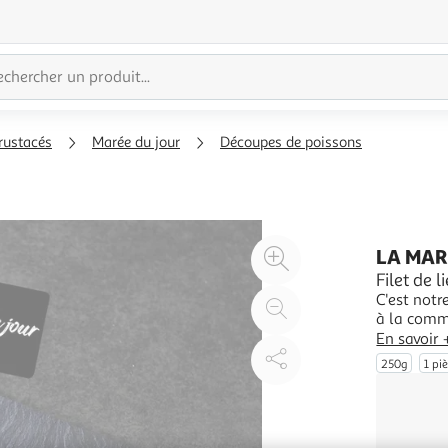
rustacés
Marée du jour
Découpes de poissons
Agrandir
LA MAR
l'illustration
Filet de l
C'est notr
à
Réduire
à la comma
200%
l'illustration
chaîne du 
En savoir 
à
Partager
votre comm
250g
1 pi
notre pois
100
le
%
produit