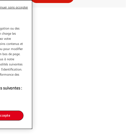
inuer sans accepter
igation ou des
n charge les
ez votre
tains contenus et
nu pour modifier
en bas de page.
ous à notre
nalités suivantes
l’identification.
erformance des
s suivantes :
accepte