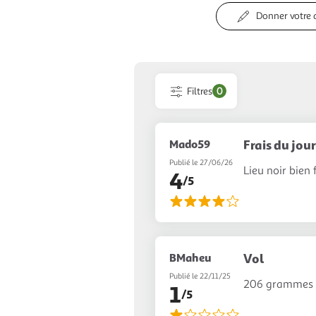
Donner votre 
Filtres
0
Mado59
Frais du jour
Publié le 27/06/26
Lieu noir bien 
4
/5
BMaheu
Vol
Publié le 22/11/25
206 grammes av
1
/5