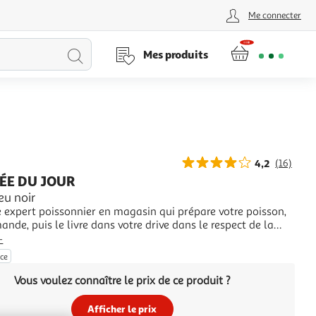
Me connecter
Lancer
Mes produits
la
recherche
4,2
(16)
ÉE DU JOUR
ieu noir
e expert poissonnier en magasin qui prépare votre poisson,
nde, puis le livre dans votre drive dans le respect de la
froid. Vous n'avez plus qu'à le récupérer avec le reste de
+
ande et vous régaler. La disponibilité des produits de
èce
sonnerie peut varie
Vous voulez connaître le prix de ce produit ?
Afficher le prix