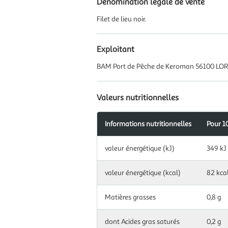
Dénomination légale de vente
Filet de lieu noir.
Exploitant
BAM Port de Pêche de Keroman 56100 LOR
Valeurs nutritionnelles
Informations nutritionnelles
Pour 1
Information
valeur énergétique (kJ)
349 kJ
nutritionnelles
pour
100
valeur énergétique (kcal)
82 kca
g|ml
Matières grasses
0,8 g
dont Acides gras saturés
0,2 g