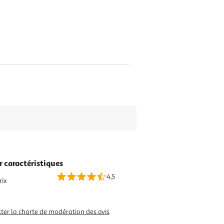
r caractéristiques
4,5
rix
ter la charte de modération des avis