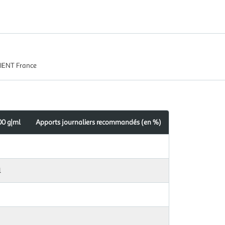
IENT France
00 g|ml
Apports journaliers recommandés (en %)
l