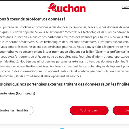
Cont
ns à coeur de protéger vos données !
8 partenaires stockons et accédons à des données personnelles, telles que des données de nav
niques, sur votre appareil. Si vous sélectionnez "J'accepte", les technologies de suivi prendront e
chées dans la section « Nous et nos partenaires traitons des données pour fournir ». Si vous retir
 elles seront désactivées. Si les technologies de suivi sont désactivées, il est possible que cer
vous sont présentés ne soient pas pertinents pour vous. Vous pouvez faire réapparaître ce me
pour retirer votre consentement à tout moment en cliquant sur le lien "Gérer mes préférences" 
 vous avez fait auront un effet sur notre ou nos sites web. Pour plus d’informations, reportez-v
confidentialité. Nos équipes ainsi que nos partenaires externes traitent des données selon les fi
 données de géolocalisation précises. Analyser activement les caractéristiques de l’appareil pour 
 accéder à des informations sur un appareil. Publicités et contenu personnalisés, mesure de p
 du contenu, études d’audience et développement de services.
s ainsi que nos partenaires externes, traitent des données selon les finalité
partenaires (fournisseurs)
toutes les finalités
Tout refuser
J'