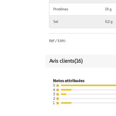
Protéines
19 g
Sel
0,2 g
Réf / EAN :
Avis clients
(16)
Notes attribuées
5
4
3
2
1