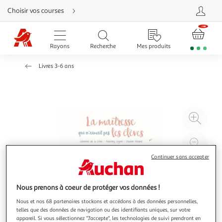
Aller
Choisir vos courses
directement
au
contenu
Aller
directement
Rayons
Recherche
Mes produits
à
la
recherche
Livres 3-6 ans
Aller
directement
à
la
navigation
Aller
directement
à
Agr
la
rubrique
l'il
besoin
d'aide
à
Réd
20
l'il
Continuer sans accepter
à
Par
100
le
Nous prenons à coeur de protéger vos données !
%
pro
Nous et nos 68 partenaires stockons et accédons à des données personnelles,
telles que des données de navigation ou des identifiants uniques, sur votre
appareil. Si vous sélectionnez "J'accepte", les technologies de suivi prendront en