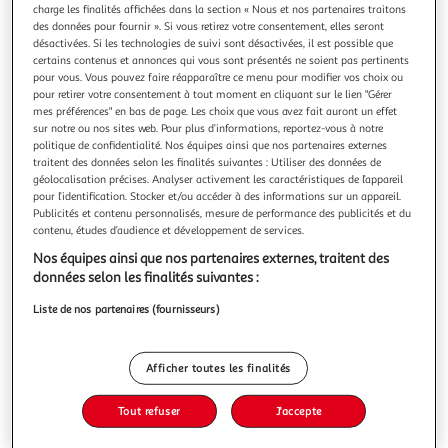
charge les finalités affichées dans la section « Nous et nos partenaires traitons
des données pour fournir ». Si vous retirez votre consentement, elles seront
désactivées. Si les technologies de suivi sont désactivées, il est possible que
certains contenus et annonces qui vous sont présentés ne soient pas pertinents
pour vous. Vous pouvez faire réapparaître ce menu pour modifier vos choix ou
pour retirer votre consentement à tout moment en cliquant sur le lien "Gérer
LA MAITRESSE QUI N'AIMAIT PAS LES ELEVES, La
mes préférences" en bas de page. Les choix que vous avez fait auront un effet
Croix Séverine de
sur notre ou nos sites web. Pour plus d’informations, reportez-vous à notre
Comment être heureuse quand on est une maîtresse mais
politique de confidentialité. Nos équipes ainsi que nos partenaires externes
qu'on n'aime pas les élèves ? Surtout quand on en a 28
traitent des données selon les finalités suivantes : Utiliser des données de
dans sa alte ! Et si la solution, c'était tout simplement de
En savoir +
géolocalisation précises. Analyser activement les caractéristiques de l’appareil
s'en débarrasser ? Facile à dire mais pas facile à
pour l’identification. Stocker et/ou accéder à des informations sur un appareil.
Vous voulez connaître le prix de ce produit ?
Publicités et contenu personnalisés, mesure de performance des publicités et du
faire...Auteur : La Croix Séverine deEditeur : SPLASHDate de
contenu, études d’audience et développement de services.
parution : 07/09/2
Afficher le prix
Nos équipes ainsi que nos partenaires externes, traitent des
données selon les finalités suivantes :
Liste de nos partenaires (fournisseurs)
Description
Afficher toutes les finalités
Caractéristiques
Tout refuser
J'accepte