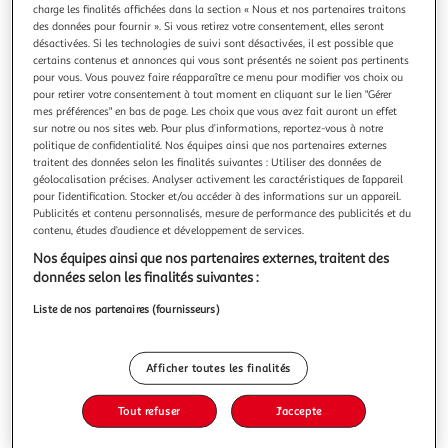
charge les finalités affichées dans la section « Nous et nos partenaires traitons
des données pour fournir ». Si vous retirez votre consentement, elles seront
désactivées. Si les technologies de suivi sont désactivées, il est possible que
certains contenus et annonces qui vous sont présentés ne soient pas pertinents
pour vous. Vous pouvez faire réapparaître ce menu pour modifier vos choix ou
pour retirer votre consentement à tout moment en cliquant sur le lien "Gérer
LA LCA EN ANGLAIS FACILE AUX EDN. 2E EDITION,
mes préférences" en bas de page. Les choix que vous avez fait auront un effet
Devilliers Hervé
sur notre ou nos sites web. Pour plus d’informations, reportez-vous à notre
La lecture critique d'articles (LCA) est un des exercices des
politique de confidentialité. Nos équipes ainsi que nos partenaires externes
épreuves dématérialisées nationales (EDN) les plus
traitent des données selon les finalités suivantes : Utiliser des données de
redoutés par les étudiants. Pourtant comme pour
En savoir +
géolocalisation précises. Analyser activement les caractéristiques de l’appareil
l'ensemble des autres épreuves les connaissances et les
pour l’identification. Stocker et/ou accéder à des informations sur un appareil.
Vous voulez connaître le prix de ce produit ?
Publicités et contenu personnalisés, mesure de performance des publicités et du
compétences nécessaires pour la réussir ne sont qu'une
contenu, études d’audience et développement de services.
question d'entraînement ! Sp
Afficher le prix
Nos équipes ainsi que nos partenaires externes, traitent des
données selon les finalités suivantes :
Liste de nos partenaires (fournisseurs)
Description
Afficher toutes les finalités
Caractéristiques
Tout refuser
J'accepte