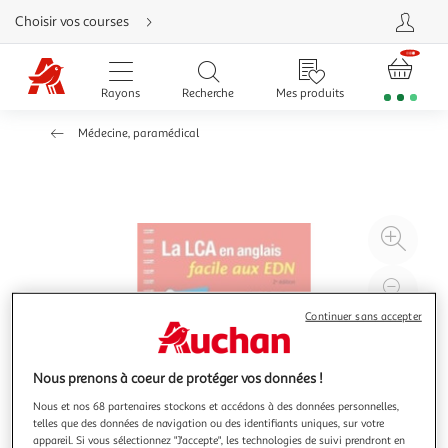
Aller
Choisir vos courses
directement
au
contenu
Aller
directement
Rayons
Recherche
Mes produits
à
la
recherche
Médecine, paramédical
Aller
directement
à
la
navigation
Aller
directement
à
Agr
la
rubrique
l'il
besoin
d'aide
à
Réd
20
l'il
Continuer sans accepter
à
Par
100
le
Nous prenons à coeur de protéger vos données !
%
pro
Nous et nos 68 partenaires stockons et accédons à des données personnelles,
telles que des données de navigation ou des identifiants uniques, sur votre
appareil. Si vous sélectionnez "J'accepte", les technologies de suivi prendront en