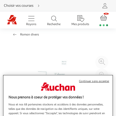
Aller
Choisir vos courses
directement
au
contenu
Aller
directement
Rayons
Recherche
Mes produits
à
la
recherche
Roman divers
Aller
directement
à
la
navigation
Aller
directement
à
Agr
la
rubrique
l'il
besoin
d'aide
à
Réd
20
l'il
Continuer sans accepter
à
Par
100
le
Nous prenons à coeur de protéger vos données !
%
pro
Nous et nos 68 partenaires stockons et accédons à des données personnelles,
telles que des données de navigation ou des identifiants uniques, sur votre
appareil. Si vous sélectionnez "J'accepte", les technologies de suivi prendront en