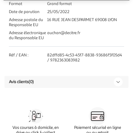
Format
Grand format
Date de parution
25/05/2022
Adresse postale du
16 RUE JEAN DESPARMET 69008 LYON
Responsable EU
Adresse électronique
auchan@decitre.fr
du Responsable EU
Réf / EAN :
82dffd85-4c53-45f7-8838-93686f5f05d4
/ 9782363083982
Avis clients
(0)
Vos courses à domicile, en
Paiement sécurisé en ligne
drive ou click & collect
ou au retrait