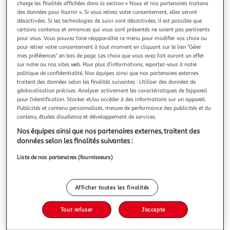
charge les finalités affichées dans la section « Nous et nos partenaires traitons
des données pour fournir ». Si vous retirez votre consentement, elles seront
désactivées. Si les technologies de suivi sont désactivées, il est possible que
certains contenus et annonces qui vous sont présentés ne soient pas pertinents
pour vous. Vous pouvez faire réapparaître ce menu pour modifier vos choix ou
pour retirer votre consentement à tout moment en cliquant sur le lien "Gérer
L'ABSENT, Sizun Marie
mes préférences" en bas de page. Les choix que vous avez fait auront un effet
Que savons-nous de cette femme qui vient d'apprendre au
sur notre ou nos sites web. Pour plus d’informations, reportez-vous à notre
téléphone la mort de son amant, un homme marié avec
politique de confidentialité. Nos équipes ainsi que nos partenaires externes
lequel elle entretenait depuis plus de quarante ans une
En savoir +
traitent des données selon les finalités suivantes : Utiliser des données de
liaison passionnée et secrète ? C'est d'abord le chaos,
géolocalisation précises. Analyser activement les caractéristiques de l’appareil
Vous voulez connaître le prix de ce produit ?
l'hébétude, le déni. Puis remontent les souvenirs. L'Absent
pour l’identification. Stocker et/ou accéder à des informations sur un appareil.
Publicités et contenu personnalisés, mesure de performance des publicités et du
est un bouleversant
contenu, études d’audience et développement de services.
Afficher le prix
Nos équipes ainsi que nos partenaires externes, traitent des
données selon les finalités suivantes :
Liste de nos partenaires (fournisseurs)
Description
Afficher toutes les finalités
Caractéristiques
Tout refuser
J'accepte