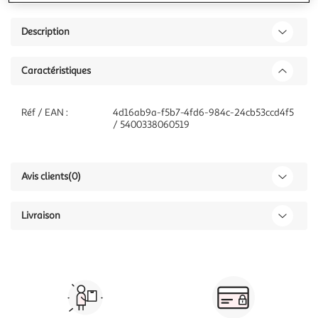
Description
Caractéristiques
Réf / EAN :
4d16ab9a-f5b7-4fd6-984c-24cb53ccd4f5
/ 5400338060519
Avis clients
(0)
Livraison