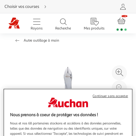
Aller
Choisir vos courses
directement
au
contenu
Aller
directement
Rayons
Recherche
Mes produits
à
la
recherche
Autre outillage à main
Aller
directement
à
la
navigation
Aller
directement
à
Agr
la
rubrique
l'il
besoin
d'aide
à
Réd
20
l'il
Continuer sans accepter
à
Par
100
le
Nous prenons à coeur de protéger vos données !
%
pro
Nous et nos 68 partenaires stockons et accédons à des données personnelles,
telles que des données de navigation ou des identifiants uniques, sur votre
appareil. Si vous sélectionnez "J'accepte", les technologies de suivi prendront en