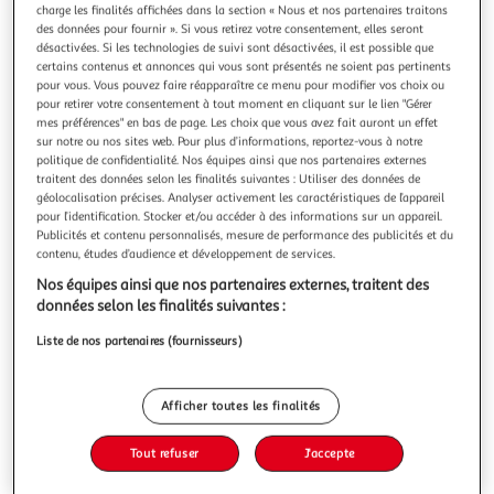
Illustration
Illustration
charge les finalités affichées dans la section « Nous et nos partenaires traitons
précédente
suivante
des données pour fournir ». Si vous retirez votre consentement, elles seront
désactivées. Si les technologies de suivi sont désactivées, il est possible que
certains contenus et annonces qui vous sont présentés ne soient pas pertinents
pour vous. Vous pouvez faire réapparaître ce menu pour modifier vos choix ou
KREATOR
pour retirer votre consentement à tout moment en cliquant sur le lien "Gérer
mes préférences" en bas de page. Les choix que vous avez fait auront un effet
Pince coupante 175 mm kreator
sur notre ou nos sites web. Pour plus d’informations, reportez-vous à notre
Description détaillée du produitProduit: pince
politique de confidentialité. Nos équipes ainsi que nos partenaires externes
coupanteDimensions: 175 mmMatière: chrome
traitent des données selon les finalités suivantes : Utiliser des données de
vanadiumFinition satinéePoignées confortColoris: rouge et
En savoir +
géolocalisation précises. Analyser activement les caractéristiques de l’appareil
pour l’identification. Stocker et/ou accéder à des informations sur un appareil.
noirMarque: Kreator
Vendu par
Provence outillage
Publicités et contenu personnalisés, mesure de performance des publicités et du
contenu, études d’audience et développement de services.
Livraison dès 5/6 jours
6,50€
Nos équipes ainsi que nos partenaires externes, traitent des
Plus d'options
données selon les finalités suivantes :
Liste de nos partenaires (fournisseurs)
17,99€
Vendu par
Provence outillage
Ajouter au panier
Afficher toutes les finalités
17,99€
Ajouter à une liste
Tout refuser
J'accepte