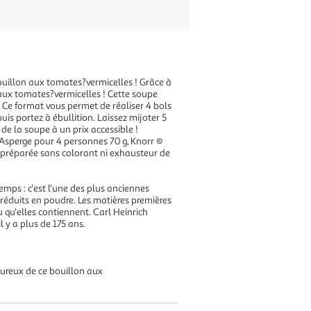
uillon aux tomates?vermicelles ! Grâce à
 aux tomates?vermicelles ! Cette soupe
. Ce format vous permet de réaliser 4 bols
is portez à ébullition. Laissez mijoter 5
e la soupe à un prix accessible !
Asperge pour 4 personnes 70 g, Knorr ®
 préparée sans colorant ni exhausteur de
emps : c'est l'une des plus anciennes
éduits en poudre. Les matières premières
u qu'elles contiennent. Carl Heinrich
 y a plus de 175 ans.
oureux de ce bouillon aux