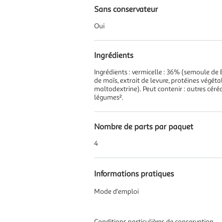
Sans conservateur
Oui
Ingrédients
Ingrédients : vermicelle : 36% (semoule de B
de maïs, extrait de levure, protéines végétal
maltodextrine). Peut contenir : autres céréa
légumes².
Nombre de parts par paquet
4
Informations pratiques
Mode d'emploi
Conditions particulières de conservation