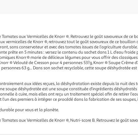
 Tomates aux Vermicelles de Knorr ®. Retrouvez le goût savoureux de ce bo
x vermicelles de Knorr ®, retrouvez tout le goût savoureux de ce bouillon
ant, sans conservateur et avec des tomates issues de l'agriculture durable
te prête en 5 minutes : versez le contenu du sachet dans 1 L d'eau froide pu
miques Knorr® marie de délicieux légumes pour vous offrir des classiques d
norr ® Velouté de Cresson pour 4 personnes 53?g, Knorr ® Soupe Crème d'
personnes 63 g... Dans son sachet recyclable, cette soupe déshydratée est
ntrairement aux idées reçues, la déshydratation existe depuis la nuit des t
ne soupe déshydratée est une soupe constituée d'ingrédients déshydratés r
elle à cuire, mais elles ont reçu un traitement spécial afin de retirer l'ea
l'un des premiers à intégrer ce procédé dans la fabrication de ses soupes, il
durable pour vous et la planète.
 Tomates aux Vermicelles de Knorr ®, Nutri-score B. Retrouvez le goût sav