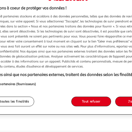
ns à coeur de protéger vos données !
8 partenaires stockons et accédons à des données personnelles, telles que des données de nav
niques, sur votre appareil. Si vous sélectionnez "J'accepte", les technologies de suivi prendront e
chées dans la section « Nous et nos partenaires traitons des données pour fournir ». Si vous retir
 elles seront désactivées. Si les technologies de suivi sont désactivées, il est possible que cer
vous sont présentés ne soient pas pertinents pour vous. Vous pouvez faire réapparaître ce me
pour retirer votre consentement à tout moment en cliquant sur le lien "Gérer mes préférences" 
 vous avez fait auront un effet sur notre ou nos sites web. Pour plus d’informations, reportez-v
confidentialité. Nos équipes ainsi que nos partenaires externes traitent des données selon les fi
 données de géolocalisation précises. Analyser activement les caractéristiques de l’appareil pour 
 accéder à des informations sur un appareil. Publicités et contenu personnalisés, mesure de p
 du contenu, études d’audience et développement de services.
s ainsi que nos partenaires externes, traitent des données selon les finalité
partenaires (fournisseurs)
toutes les finalités
Tout refuser
J'