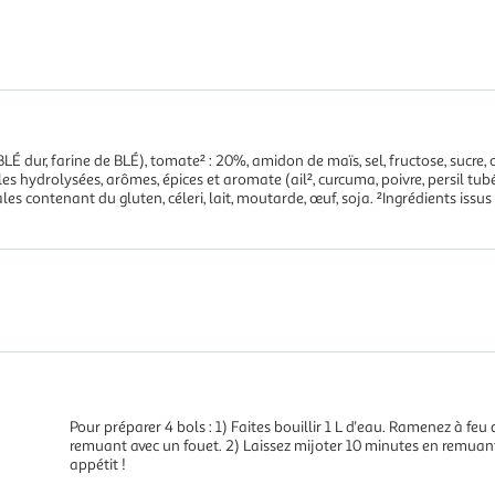
LÉ dur, farine de BLÉ), tomate² : 20%, amidon de maïs, sel, fructose, sucre, 
es hydrolysées, arômes, épices et aromate (ail², curcuma, poivre, persil tubér
les contenant du gluten, céleri, lait, moutarde, œuf, soja. ²Ingrédients issus
Pour préparer 4 bols : 1) Faites bouillir 1 L d'eau. Ramenez à feu
remuant avec un fouet. 2) Laissez mijoter 10 minutes en remuant
appétit !
.