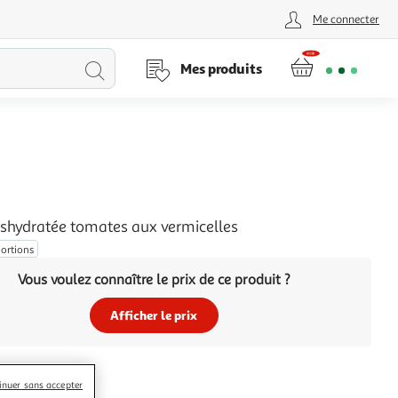
Me connecter
Lancer
Mes produits
la
recherche
shydratée tomates aux vermicelles
portions
Vous voulez connaître le prix de ce produit ?
Afficher le prix
inuer sans accepter