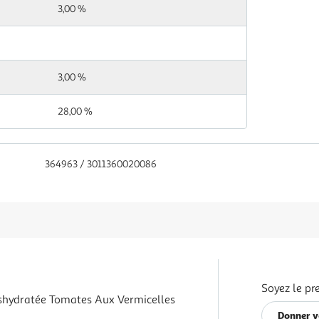
g
3,00 %
< 0,1
g
3,00 %
4,4 g
28,00 %
1,1 g
< 0,5
g
364963 / 3011360020086
0,5 g
0,66
g
Soyez le pr
hydratée Tomates Aux Vermicelles
Donner v