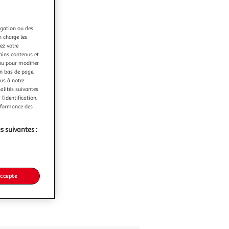
igation ou des
n charge les
ez votre
tains contenus et
nu pour modifier
en bas de page.
ous à notre
nalités suivantes
l’identification.
erformance des
s suivantes :
accepte