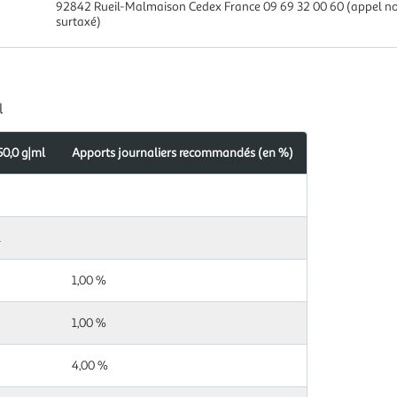
92842 Rueil-Malmaison Cedex France 09 69 32 00 60 (appel no
surtaxé)
l
50,0 g|ml
Apports journaliers recommandés (en %)
Apports
Pour
s
journaliers
100,0
ndés
recommandés
g|ml
(en %)
l
90 kJ
1,00 %
22
1,00 %
kcal
4,00 %
< 0,5