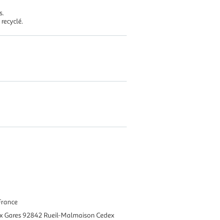
s.
 recyclé.
France
ux Gares 92842 Rueil-Malmaison Cedex