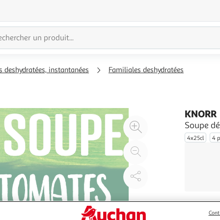
 deshydratées, instantanées
Familiales deshydratées
KNORR
Agrandir
Soupe dé
l'illustration
4x25cl
4 
à
Réduire
200%
l'illustration
à
Partager
100
le
%
produit
Cont