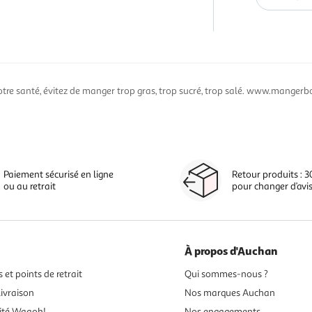
otre santé, évitez de manger trop gras, trop sucré, trop salé. www.mangerbo
Paiement sécurisé en ligne
Retour produits : 3
ou au retrait
pour changer d’avi
À propos d'Auchan
 et points de retrait
Qui sommes-nous ?
ivraison
Nos marques Auchan
ité Waaoh!
Nos engagements