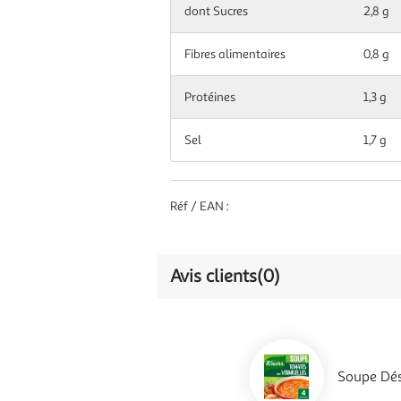
grasses
dont Sucres
2,8 g
dont Acides
Fibres alimentaires
0,3 g
0,8 g
gras saturés
Protéines
1,3 g
Glucides
66 g
Sel
1,7 g
dont Sucres
17 g
Fibres
4,7 g
Réf / EAN :
alimentaires
Protéines
7,7 g
Avis clients
(0)
Sel
9,9 g
Soupe Dés