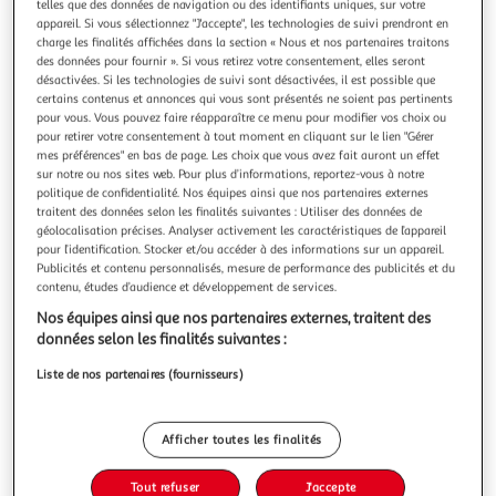
telles que des données de navigation ou des identifiants uniques, sur votre
appareil. Si vous sélectionnez "J'accepte", les technologies de suivi prendront en
charge les finalités affichées dans la section « Nous et nos partenaires traitons
des données pour fournir ». Si vous retirez votre consentement, elles seront
désactivées. Si les technologies de suivi sont désactivées, il est possible que
certains contenus et annonces qui vous sont présentés ne soient pas pertinents
4.0
(1)
pour vous. Vous pouvez faire réapparaître ce menu pour modifier vos choix ou
Kit bûche de Noêl tradition
pour retirer votre consentement à tout moment en cliquant sur le lien "Gérer
mes préférences" en bas de page. Les choix que vous avez fait auront un effet
Plastique
sur notre ou nos sites web. Pour plus d’informations, reportez-vous à notre
En savoir +
politique de confidentialité. Nos équipes ainsi que nos partenaires externes
Auchan
Vendu par
traitent des données selon les finalités suivantes : Utiliser des données de
géolocalisation précises. Analyser activement les caractéristiques de l’appareil
Livr. ou retrait dès 1/2 jours
pour l’identification. Stocker et/ou accéder à des informations sur un appareil.
A partir de 3,00€ - Retrait offert dès 35€
Publicités et contenu personnalisés, mesure de performance des publicités et du
contenu, études d’audience et développement de services.
Plus d'options
Nos équipes ainsi que nos partenaires externes, traitent des
19,90€
données selon les finalités suivantes :
Bientôt dispo !
19,90€ / pce
Liste de nos partenaires (fournisseurs)
Afficher toutes les finalités
Tout refuser
J'accepte