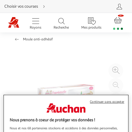
Aller
Choisir vos courses
directement
au
contenu
Aller
directement
Rayons
Recherche
Mes produits
à
la
recherche
Moule anti-adhésif
Aller
directement
à
la
navigation
Aller
directement
à
Agr
la
rubrique
l'il
besoin
d'aide
à
Réd
20
l'il
à
Par
Continuer sans accepter
100
le
%
pro
Nous prenons à coeur de protéger vos données !
Nous et nos 68 partenaires stockons et accédons à des données personnelles,