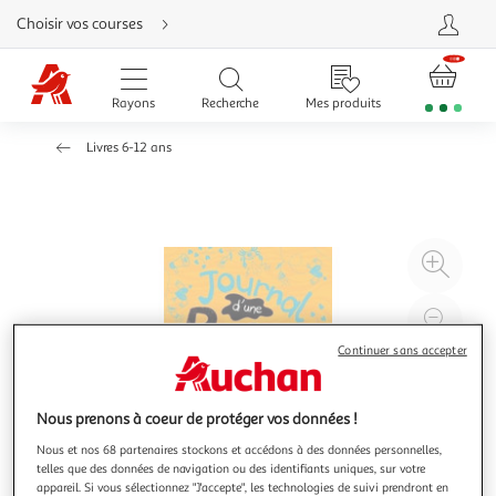
Aller
Choisir vos courses
directement
au
contenu
Aller
directement
Rayons
Recherche
Mes produits
à
la
recherche
Livres 6-12 ans
Aller
directement
à
la
navigation
Aller
directement
à
Agr
la
rubrique
l'il
besoin
d'aide
à
Réd
20
l'il
Continuer sans accepter
à
Par
100
le
Nous prenons à coeur de protéger vos données !
%
pro
Nous et nos 68 partenaires stockons et accédons à des données personnelles,
telles que des données de navigation ou des identifiants uniques, sur votre
appareil. Si vous sélectionnez "J'accepte", les technologies de suivi prendront en