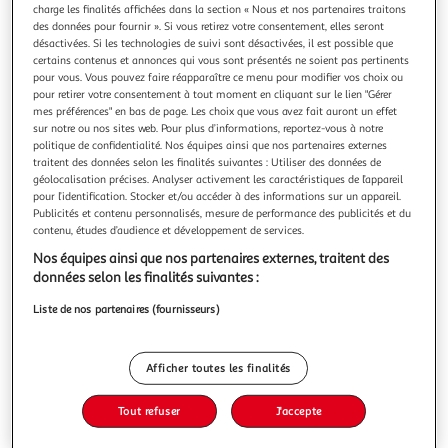
charge les finalités affichées dans la section « Nous et nos partenaires traitons
des données pour fournir ». Si vous retirez votre consentement, elles seront
désactivées. Si les technologies de suivi sont désactivées, il est possible que
certains contenus et annonces qui vous sont présentés ne soient pas pertinents
pour vous. Vous pouvez faire réapparaître ce menu pour modifier vos choix ou
pour retirer votre consentement à tout moment en cliquant sur le lien "Gérer
JOURNAL D'UNE PESTE TOME 11 : LA SAISON DES
mes préférences" en bas de page. Les choix que vous avez fait auront un effet
AMOURS !, Sam Virginy L.
sur notre ou nos sites web. Pour plus d’informations, reportez-vous à notre
A cause d'un gros malentendu, tout le collège croit que
politique de confidentialité. Nos équipes ainsi que nos partenaires externes
Fannette sort avec Kevin. Si cette rumeur parvient aux
traitent des données selon les finalités suivantes : Utiliser des données de
oreilles de Théo, il va croire qu'elle ne l'aime plus... Fannette
En savoir +
géolocalisation précises. Analyser activement les caractéristiques de l’appareil
doit absolument trouver un moyen de rétablir la vérité. Et
pour l’identification. Stocker et/ou accéder à des informations sur un appareil.
Vous voulez connaître le prix de ce produit ?
Publicités et contenu personnalisés, mesure de performance des publicités et du
vite ! Les vraies pestes le savent : quand on veut vraiment
contenu, études d’audience et développement de services.
quel
Afficher le prix
Nos équipes ainsi que nos partenaires externes, traitent des
données selon les finalités suivantes :
Liste de nos partenaires (fournisseurs)
Description
Afficher toutes les finalités
Caractéristiques
Tout refuser
J'accepte