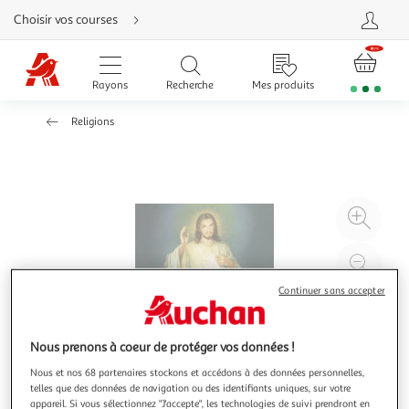
Aller
Choisir vos courses
directement
au
contenu
Aller
directement
Rayons
Recherche
Mes produits
à
la
recherche
Religions
Aller
directement
à
la
navigation
Aller
directement
à
Agr
la
rubrique
l'il
besoin
d'aide
à
Réd
20
l'il
Continuer sans accepter
à
Par
100
le
Nous prenons à coeur de protéger vos données !
%
pro
Nous et nos 68 partenaires stockons et accédons à des données personnelles,
telles que des données de navigation ou des identifiants uniques, sur votre
appareil. Si vous sélectionnez "J'accepte", les technologies de suivi prendront en