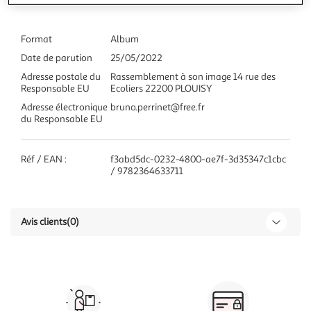
Format
Album
Date de parution
25/05/2022
Adresse postale du
Rassemblement à son image 14 rue des
Responsable EU
Ecoliers 22200 PLOUISY
Adresse électronique
bruno.perrinet@free.fr
du Responsable EU
Réf / EAN :
f3abd5dc-0232-4800-ae7f-3d35347c1cbc
/ 9782364633711
Avis clients
(0)