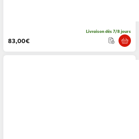
Livraison dès 7/8 jours
83,00€
VACHETTE
Jeu roset 7550 aveugle laiton poli
VACHETTE 042597
Multishop
Vendu par