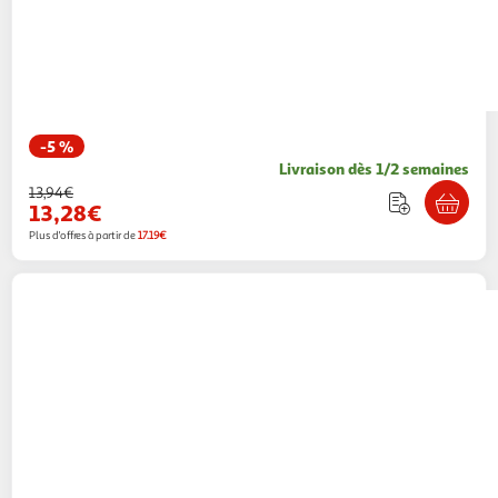
-5 %
Livraison dès 1/2 semaines
13,94€
13,28€
Plus d'offres à partir de
17.19€
ABUS
Poignée - ABUS - FG300 S CL/DFNLI -
Protection double pour fenetres en plastique
ou alu - Testé selon norme DIN 18267
Multishop
Vendu par