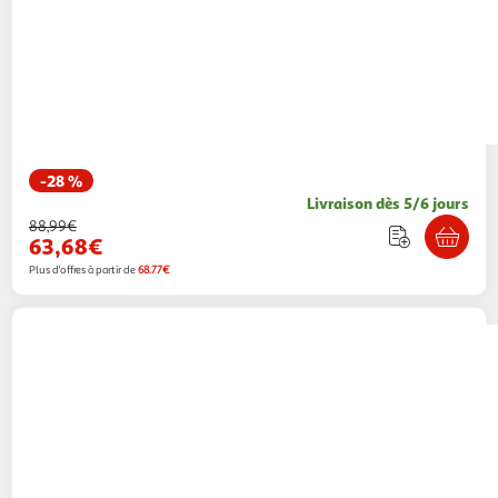
-28 %
Livraison dès 5/6 jours
88,99€
63,68€
Plus d'offres à partir de
68.77€
OUTIFRANCE
Poignée chromée à bec de cane
+ condamnation clé
Centrale Brico
Vendu par