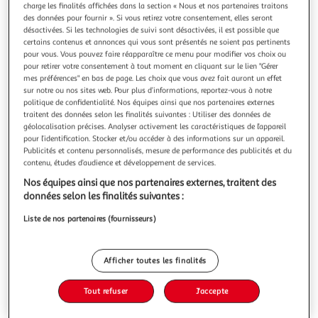
Illustration
Illustration
charge les finalités affichées dans la section « Nous et nos partenaires traitons
précédente
suivante
des données pour fournir ». Si vous retirez votre consentement, elles seront
désactivées. Si les technologies de suivi sont désactivées, il est possible que
certains contenus et annonces qui vous sont présentés ne soient pas pertinents
pour vous. Vous pouvez faire réapparaître ce menu pour modifier vos choix ou
pour retirer votre consentement à tout moment en cliquant sur le lien "Gérer
J-LINE
mes préférences" en bas de page. Les choix que vous avez fait auront un effet
Vase en jonc de mer lise 59cm naturel
sur notre ou nos sites web. Pour plus d’informations, reportez-vous à notre
Informations Techniques : Dimensions : L. 33 x l. 33 x H. 59
politique de confidentialité. Nos équipes ainsi que nos partenaires externes
cm Matières : 80% Jonc de Mer & 20% Métal Spécificités :
traitent des données selon les finalités suivantes : Utiliser des données de
Pratique & Tendance Vase déco Forme ronde Vendu à
géolocalisation précises. Analyser activement les caractéristiques de l’appareil
En savoir +
pour l’identification. Stocker et/ou accéder à des informations sur un appareil.
l'unité Poids : 1,3 kg Couleur : Naturel
Publicités et contenu personnalisés, mesure de performance des publicités et du
Vous voulez connaître le prix de ce produit ?
contenu, études d’audience et développement de services.
Afficher le prix
Nos équipes ainsi que nos partenaires externes, traitent des
données selon les finalités suivantes :
Liste de nos partenaires (fournisseurs)
Description
Afficher toutes les finalités
Caractéristiques
Tout refuser
J'accepte