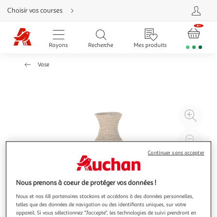
Aller
Choisir vos courses
directement
au
contenu
Aller
directement
Rayons
Recherche
Mes produits
à
la
recherche
Vase
Aller
directement
à
la
navigation
Aller
directement
à
Agr
la
rubrique
l'il
besoin
d'aide
à
Réd
20
l'il
Continuer sans accepter
à
Par
100
le
Nous prenons à coeur de protéger vos données !
%
pro
Nous et nos 68 partenaires stockons et accédons à des données personnelles,
telles que des données de navigation ou des identifiants uniques, sur votre
appareil. Si vous sélectionnez "J'accepte", les technologies de suivi prendront en