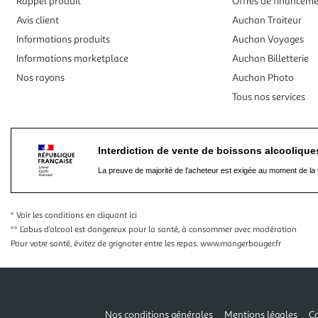
Rappel produit
Offres de financem
Avis client
Auchan Traiteur
Informations produits
Auchan Voyages
Informations marketplace
Auchan Billetterie
Nos rayons
Auchan Photo
Tous nos services
Interdiction de vente de boissons alcooliqu
La preuve de majorité de l'acheteur est exigée au moment de la 
* Voir les conditions
en cliquant ici
** L’abus d’alcool est dangereux pour la santé, à consommer avec modération
Pour votre santé, évitez de grignoter entre les repas.
www.mangerbouger.fr
Nos conditions générales
Mentions légales
Co