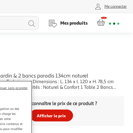
Me connecter
Lancer
Mes produits
la
recherche
jardin & 2 bancs paradis 134cm naturel
Dimensions : L. 134 x l. 120 x H. 78,5 cm
Bambou Spécificités : Naturel & Confort 1 Table 2 Bancs
inuer sans accepter
ntretien & d'utilisation Poids : 29 kg Couleur : Naturel
+
Vous voulez connaître le prix de ce produit ?
igation ou des
n charge les
Afficher le prix
ez votre
tains contenus et
nu pour modifier