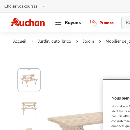
Aller
Choisir vos courses
directement
au
contenu
Aller
Rayons
Promos
directement
à
la
recherche
Aller
Accueil
Jardin, auto, brico
Jardin
Mobilier de j
directement
à
la
navigation
Aller
directement
à
la
rubrique
besoin
d'aide
Nous preno
Nous et nos 6
identifiants u
finalités affi
consentement,
annonces qui 