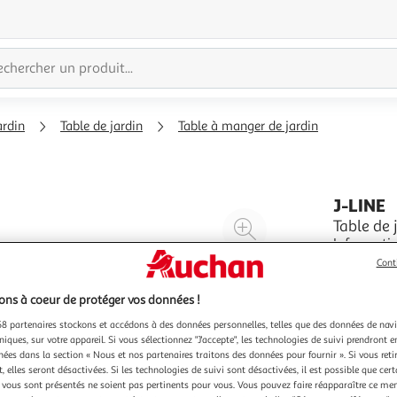
ardin
Table de jardin
Table à manger de jardin
J-LINE
Agrandir
Table de 
Informations Techniques : 
l'illustration
Matière : 
Cont
à
Réduire
Facile d'e
En savoir 
200%
l'illustration
ns à coeur de protéger vos données !
à
Partager
8 partenaires stockons et accédons à des données personnelles, telles que des données de nav
100
le
niques, sur votre appareil. Si vous sélectionnez "J'accepte", les technologies de suivi prendront e
%
produit
chées dans la section « Nous et nos partenaires traitons des données pour fournir ». Si vous retir
 elles seront désactivées. Si les technologies de suivi sont désactivées, il est possible que cer
vous sont présentés ne soient pas pertinents pour vous. Vous pouvez faire réapparaître ce me