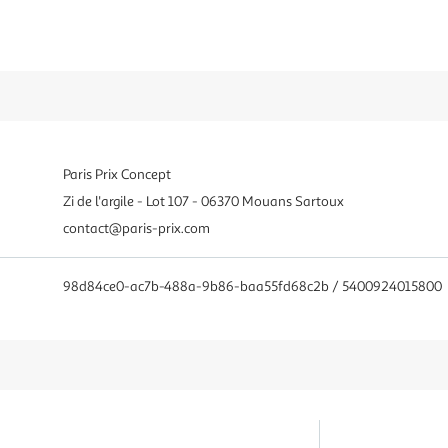
Paris Prix Concept
Zi de l'argile - Lot 107 - 06370 Mouans Sartoux
contact@paris-prix.com
98d84ce0-ac7b-488a-9b86-baa55fd68c2b / 5400924015800