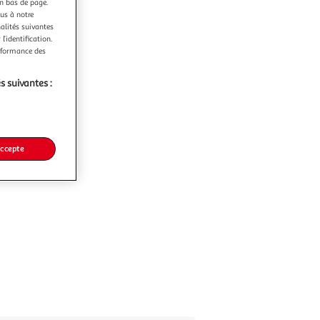
en bas de page.
ous à notre
nalités suivantes
l’identification.
erformance des
s suivantes :
accepte