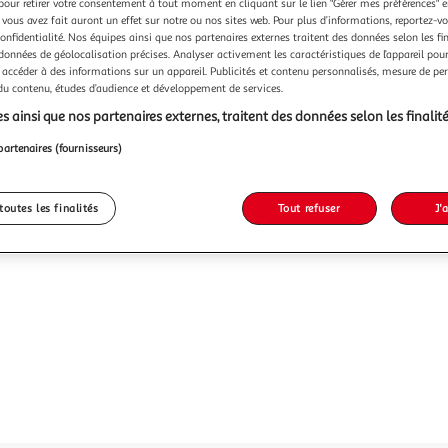
pour retirer votre consentement à tout moment en cliquant sur le lien "Gérer mes préférences" 
 vous avez fait auront un effet sur notre ou nos sites web. Pour plus d’informations, reportez-v
confidentialité. Nos équipes ainsi que nos partenaires externes traitent des données selon les fi
 données de géolocalisation précises. Analyser activement les caractéristiques de l’appareil pour 
 accéder à des informations sur un appareil. Publicités et contenu personnalisés, mesure de p
 du contenu, études d’audience et développement de services.
s ainsi que nos partenaires externes, traitent des données selon les finalité
partenaires (fournisseurs)
toutes les finalités
Tout refuser
J'