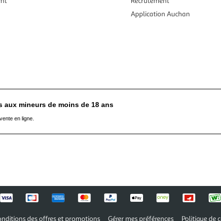
ent
Recrutement
Application Auchan
es aux mineurs de moins de 18 ans
vente en ligne.
nditions des offres et promotions
Gérer mes préférences
Politique de c