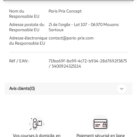
Nom du
Paris Prix Concept
Responsable EU
Adresse postale du
Zi de l'argile - Lot 107 - 06370 Mouans
Responsable EU
Sartoux
Adresse électronique
contact@paris-prix.com
du Responsable EU
Réf / EAN :
71fea69f-8a99-4c72-b934-28d7692f3875
/ 5400924325114
Avis clients
(0)
Vos courses à domicile, en
Paiement sécurisé en ligne