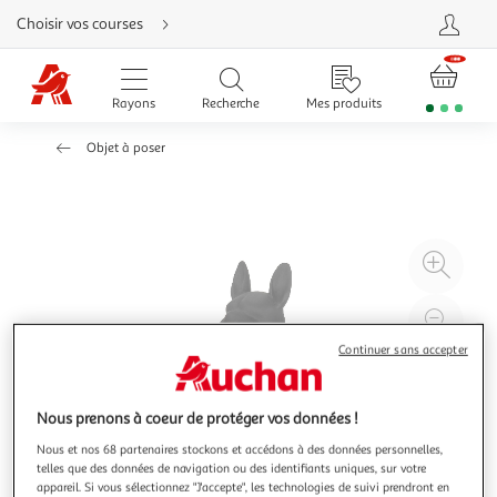
Aller
Choisir vos courses
directement
au
contenu
Aller
directement
Rayons
Recherche
Mes produits
à
la
recherche
Objet à poser
Aller
directement
à
la
navigation
Aller
directement
à
Agr
la
rubrique
l'il
besoin
d'aide
à
Réd
20
l'il
Continuer sans accepter
à
Par
100
le
Nous prenons à coeur de protéger vos données !
%
pro
Nous et nos 68 partenaires stockons et accédons à des données personnelles,
telles que des données de navigation ou des identifiants uniques, sur votre
appareil. Si vous sélectionnez "J'accepte", les technologies de suivi prendront en