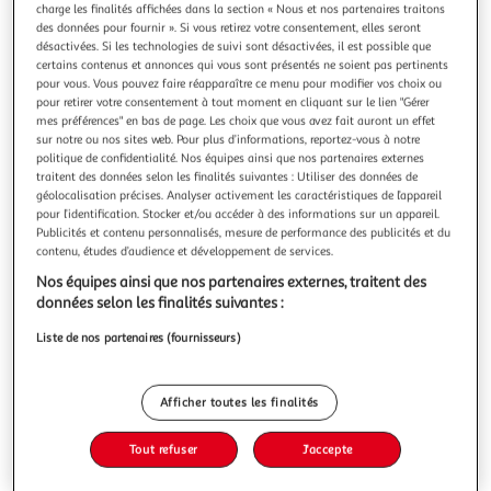
Illustration
Illustration
charge les finalités affichées dans la section « Nous et nos partenaires traitons
précédente
suivante
des données pour fournir ». Si vous retirez votre consentement, elles seront
désactivées. Si les technologies de suivi sont désactivées, il est possible que
certains contenus et annonces qui vous sont présentés ne soient pas pertinents
pour vous. Vous pouvez faire réapparaître ce menu pour modifier vos choix ou
pour retirer votre consentement à tout moment en cliquant sur le lien "Gérer
J-LINE
mes préférences" en bas de page. Les choix que vous avez fait auront un effet
Statuette déco bulldog plateau 32cm noir
sur notre ou nos sites web. Pour plus d’informations, reportez-vous à notre
Informations Techniques : Dimensions : L. 45 x l. 20 x H. 32,5
politique de confidentialité. Nos équipes ainsi que nos partenaires externes
cm Matière : Polyrésine Spécificités : Déco & Moderne
traitent des données selon les finalités suivantes : Utiliser des données de
Statuette décorative En forme de bulldog Vendue à l'unité
géolocalisation précises. Analyser activement les caractéristiques de l’appareil
En savoir +
pour l’identification. Stocker et/ou accéder à des informations sur un appareil.
Poids : 1,8 kg Couleur : Noir
Publicités et contenu personnalisés, mesure de performance des publicités et du
Vous voulez connaître le prix de ce produit ?
contenu, études d’audience et développement de services.
Afficher le prix
Nos équipes ainsi que nos partenaires externes, traitent des
données selon les finalités suivantes :
Liste de nos partenaires (fournisseurs)
Description
Afficher toutes les finalités
Caractéristiques
Tout refuser
J'accepte