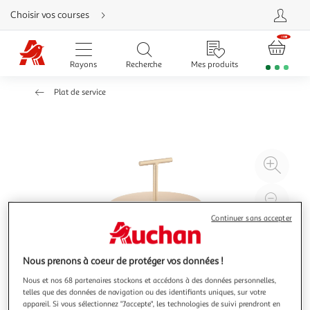
Aller
Choisir vos courses
directement
au
contenu
Aller
directement
Rayons
Recherche
Mes produits
à
la
recherche
Plat de service
Aller
directement
à
la
navigation
Aller
directement
à
Agr
la
rubrique
l'il
besoin
d'aide
à
Réd
20
l'il
Continuer sans accepter
à
Par
100
le
Nous prenons à coeur de protéger vos données !
%
pro
Nous et nos 68 partenaires stockons et accédons à des données personnelles,
telles que des données de navigation ou des identifiants uniques, sur votre
appareil. Si vous sélectionnez "J'accepte", les technologies de suivi prendront en