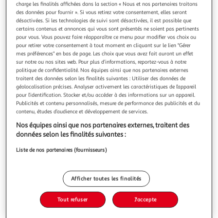
Illustration
Illustration
charge les finalités affichées dans la section « Nous et nos partenaires traitons
précédente
suivante
des données pour fournir ». Si vous retirez votre consentement, elles seront
désactivées. Si les technologies de suivi sont désactivées, il est possible que
certains contenus et annonces qui vous sont présentés ne soient pas pertinents
pour vous. Vous pouvez faire réapparaître ce menu pour modifier vos choix ou
pour retirer votre consentement à tout moment en cliquant sur le lien "Gérer
J-LINE
mes préférences" en bas de page. Les choix que vous avez fait auront un effet
Plateau de présentation 2 niveaux ocari 25cm ocre
sur notre ou nos sites web. Pour plus d’informations, reportez-vous à notre
Informations Techniques : Dimensions : D. 25,5 x H. 23,5 cm
politique de confidentialité. Nos équipes ainsi que nos partenaires externes
Matière : Métal Spécificités : Utile & Esthétique Plateau à 2
traitent des données selon les finalités suivantes : Utiliser des données de
Niveaux Forme Ronde A monter soi-même Poids : 1,36 kg
géolocalisation précises. Analyser activement les caractéristiques de l’appareil
En savoir +
pour l’identification. Stocker et/ou accéder à des informations sur un appareil.
Couleur : Ocre
Publicités et contenu personnalisés, mesure de performance des publicités et du
Vous voulez connaître le prix de ce produit ?
contenu, études d’audience et développement de services.
Afficher le prix
Nos équipes ainsi que nos partenaires externes, traitent des
données selon les finalités suivantes :
Liste de nos partenaires (fournisseurs)
Description
Afficher toutes les finalités
Caractéristiques
Tout refuser
J'accepte