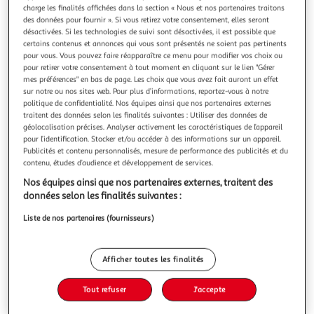
charge les finalités affichées dans la section « Nous et nos partenaires traitons
des données pour fournir ». Si vous retirez votre consentement, elles seront
désactivées. Si les technologies de suivi sont désactivées, il est possible que
certains contenus et annonces qui vous sont présentés ne soient pas pertinents
pour vous. Vous pouvez faire réapparaître ce menu pour modifier vos choix ou
J-LINE
pour retirer votre consentement à tout moment en cliquant sur le lien "Gérer
mes préférences" en bas de page. Les choix que vous avez fait auront un effet
Lot de 4 boules de noël xmas 10cm blanc & argent
sur notre ou nos sites web. Pour plus d’informations, reportez-vous à notre
Informations Techniques : Dimensions : D. 10 x H. 10 cm
politique de confidentialité. Nos équipes ainsi que nos partenaires externes
Matière : Verre Spécificités : Tendance & Design Lot de 4
traitent des données selon les finalités suivantes : Utiliser des données de
Boules de Noël Forme Ronde Inscriptions Merry Christmas
En savoir +
géolocalisation précises. Analyser activement les caractéristiques de l’appareil
& Joyeux Noël Poids : 0,043 kg Couleur : Blanc & Argent
pour l’identification. Stocker et/ou accéder à des informations sur un appareil.
Vous voulez connaître le prix de ce produit ?
Publicités et contenu personnalisés, mesure de performance des publicités et du
contenu, études d’audience et développement de services.
Afficher le prix
Nos équipes ainsi que nos partenaires externes, traitent des
données selon les finalités suivantes :
Liste de nos partenaires (fournisseurs)
Description
Afficher toutes les finalités
Caractéristiques
Tout refuser
J'accepte