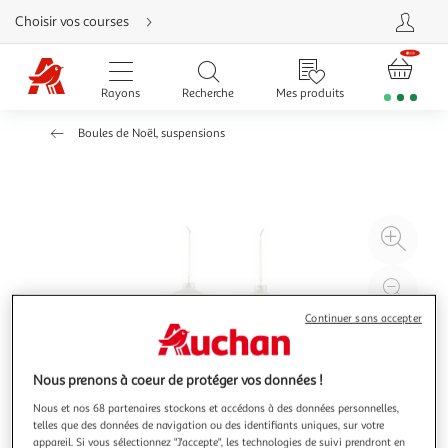
Aller
Choisir vos courses
directement
au
contenu
Aller
directement
Rayons
Recherche
Mes produits
à
la
recherche
Boules de Noël, suspensions
Aller
directement
à
la
navigation
Aller
directement
à
Agr
la
rubrique
l'il
besoin
d'aide
à
Réd
20
l'il
Continuer sans accepter
à
Par
100
le
Nous prenons à coeur de protéger vos données !
%
pro
Nous et nos 68 partenaires stockons et accédons à des données personnelles,
telles que des données de navigation ou des identifiants uniques, sur votre
appareil. Si vous sélectionnez "J'accepte", les technologies de suivi prendront en