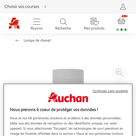
Aller
Choisir vos courses
directement
au
contenu
Aller
directement
Rayons
Recherche
Mes produits
à
la
recherche
Lampe de chevet
Aller
directement
à
la
navigation
Aller
directement
à
Agr
la
rubrique
l'il
besoin
d'aide
à
Réd
Continuer sans accepter
20
l'il
à
Par
100
le
Nous prenons à coeur de protéger vos données !
%
pro
Nous et nos 68 partenaires stockons et accédons à des données personnelles,
telles que des données de navigation ou des identifiants uniques, sur votre
appareil. Si vous sélectionnez "J'accepte", les technologies de suivi prendront en
charge les finalités affichées dans la section « Nous et nos partenaires traitons