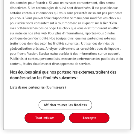
Illustration
Illustration
des données pour fournir ». Si vous retirez votre consentement, elles seront
précédente
suivante
désactivées. Si les technologies de suivi sont désactivées, il est possible que
certains contenus et annonces qui vous sont présentés ne soient pas pertinents
pour vous. Vous pouvez faire réapparaître ce menu pour modifier vos choix ou
pour retirer votre consentement à tout moment en cliquant sur le lien "Gérer
J-LINE
mes préférences" en bas de page. Les choix que vous avez fait auront un effet
sur notre ou nos sites web. Pour plus d’informations, reportez-vous à notre
Lampe à poser en béton greta 71cm gris
politique de confidentialité. Nos équipes ainsi que nos partenaires externes
Informations Techniques : Dimensions : D. 42 x H. 71,5 cm
traitent des données selon les finalités suivantes : Utiliser des données de
Câble : L. 130 cm Matière : Béton Spécificités : Tendance &
géolocalisation précises. Analyser activement les caractéristiques de l’appareil
Moderne Lampe à Poser Forme Ronde Douille E27
En savoir +
pour l’identification. Stocker et/ou accéder à des informations sur un appareil.
Publicités et contenu personnalisés, mesure de performance des publicités et du
Puissance maximale : 60 W Poids : 7 kg Couleur : Gris
contenu, études d’audience et développement de services.
Vous voulez connaître le prix de ce produit ?
Nos équipes ainsi que nos partenaires externes, traitent des
Afficher le prix
données selon les finalités suivantes :
Liste de nos partenaires (fournisseurs)
Afficher toutes les finalités
Description
Tout refuser
J'accepte
Caractéristiques