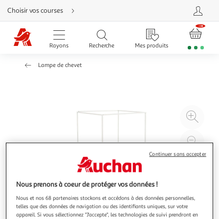
Aller
Choisir vos courses
directement
au
contenu
Aller
directement
Rayons
Recherche
Mes produits
à
la
recherche
Lampe de chevet
Aller
directement
à
la
navigation
Aller
directement
à
Agr
la
rubrique
l'il
besoin
d'aide
à
Réd
20
l'il
Continuer sans accepter
à
Par
100
le
Nous prenons à coeur de protéger vos données !
%
pro
Nous et nos 68 partenaires stockons et accédons à des données personnelles,
telles que des données de navigation ou des identifiants uniques, sur votre
appareil. Si vous sélectionnez "J'accepte", les technologies de suivi prendront en