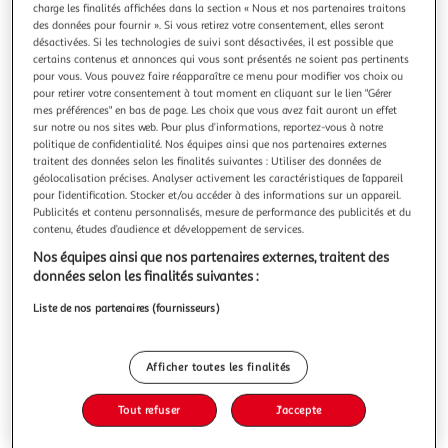
Illustration
Illustration
charge les finalités affichées dans la section « Nous et nos partenaires traitons
précédente
suivante
des données pour fournir ». Si vous retirez votre consentement, elles seront
désactivées. Si les technologies de suivi sont désactivées, il est possible que
certains contenus et annonces qui vous sont présentés ne soient pas pertinents
pour vous. Vous pouvez faire réapparaître ce menu pour modifier vos choix ou
pour retirer votre consentement à tout moment en cliquant sur le lien "Gérer
J-LINE
mes préférences" en bas de page. Les choix que vous avez fait auront un effet
Lampe à poser deux ampoules 51cm blanc
sur notre ou nos sites web. Pour plus d’informations, reportez-vous à notre
Informations Techniques : Dimensions : L. 30,5 x l. 30,5 x H.
politique de confidentialité. Nos équipes ainsi que nos partenaires externes
51 cm Matière : Métal Spécificités : Tendance & Original
traitent des données selon les finalités suivantes : Utiliser des données de
Lampe à Poser Facile d'entretien & d'utilisation Poids : 3 kg
géolocalisation précises. Analyser activement les caractéristiques de l’appareil
En savoir +
pour l’identification. Stocker et/ou accéder à des informations sur un appareil.
Couleur : Blanc
Publicités et contenu personnalisés, mesure de performance des publicités et du
Vous voulez connaître le prix de ce produit ?
contenu, études d’audience et développement de services.
Afficher le prix
Nos équipes ainsi que nos partenaires externes, traitent des
données selon les finalités suivantes :
Liste de nos partenaires (fournisseurs)
Description
Afficher toutes les finalités
Caractéristiques
Tout refuser
J'accepte