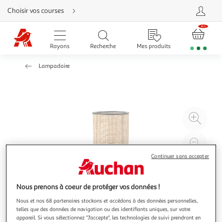
Aller
Choisir vos courses
directement
au
contenu
Aller
directement
Rayons
Recherche
Mes produits
à
la
recherche
Lampadaire
Aller
directement
à
la
navigation
Aller
directement
à
Agr
la
rubrique
l'il
besoin
d'aide
à
Réd
20
l'il
Continuer sans accepter
à
Par
100
le
Nous prenons à coeur de protéger vos données !
%
pro
Nous et nos 68 partenaires stockons et accédons à des données personnelles,
telles que des données de navigation ou des identifiants uniques, sur votre
appareil. Si vous sélectionnez "J'accepte", les technologies de suivi prendront en