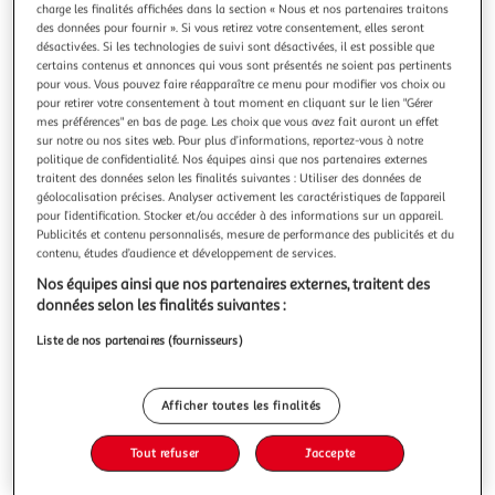
Illustration
Illustration
charge les finalités affichées dans la section « Nous et nos partenaires traitons
précédente
suivante
des données pour fournir ». Si vous retirez votre consentement, elles seront
désactivées. Si les technologies de suivi sont désactivées, il est possible que
certains contenus et annonces qui vous sont présentés ne soient pas pertinents
pour vous. Vous pouvez faire réapparaître ce menu pour modifier vos choix ou
pour retirer votre consentement à tout moment en cliquant sur le lien "Gérer
J-LINE
mes préférences" en bas de page. Les choix que vous avez fait auront un effet
Lampadaire déco en bambou revy 77cm naturel
sur notre ou nos sites web. Pour plus d’informations, reportez-vous à notre
Informations Techniques : Dimensions : D. 30 x H. 77 cm
politique de confidentialité. Nos équipes ainsi que nos partenaires externes
Câble : L. 150 cm Matières : Bambou & Métal Spécificités :
traitent des données selon les finalités suivantes : Utiliser des données de
Pratique & Utile Lampadaire Design Sur Pied Forme Ronde
géolocalisation précises. Analyser activement les caractéristiques de l’appareil
En savoir +
pour l’identification. Stocker et/ou accéder à des informations sur un appareil.
Douille E27 Puissance Maximale : 40W A monter soi-même
Publicités et contenu personnalisés, mesure de performance des publicités et du
Vous voulez connaître le prix de ce produit ?
Poids : 1,29 kg Couleur : Naturel & Noir
contenu, études d’audience et développement de services.
Afficher le prix
Nos équipes ainsi que nos partenaires externes, traitent des
données selon les finalités suivantes :
Liste de nos partenaires (fournisseurs)
Description
Afficher toutes les finalités
Caractéristiques
Tout refuser
J'accepte